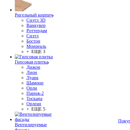
Ригельный кирпич
Сиэтл 3D
Ванкувер
Роттердам
Сиэтл
Бостон
Монреаль
+ ЕЩЕ 3
Гипсовая плитка
Дижон
Лион
Луара
Шамони
Орли
Париж-2
Тоскана
Орлеан
+ ЕЩЕ 5
Поку
Вентилируемые
фасады