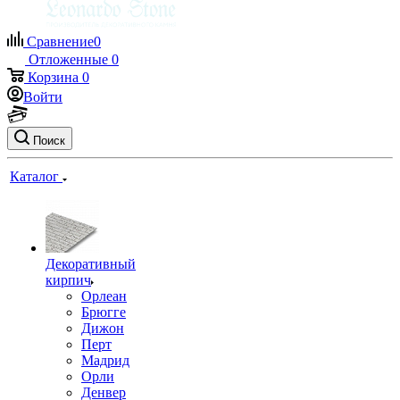
Сравнение
0
Отложенные
0
Корзина
0
Войти
Поиск
Каталог
Декоративный
кирпич
Орлеан
Брюгге
Дижон
Перт
Мадрид
Орли
Денвер