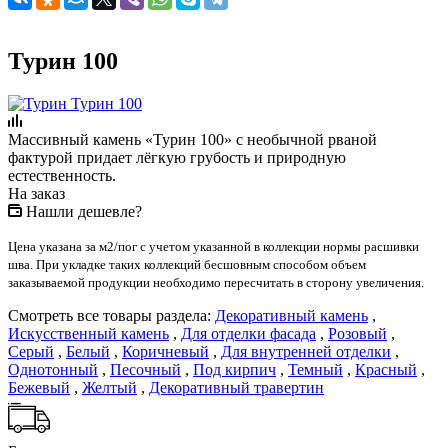
Турин 100
Массивный камень «Турин 100» с необычной рваной
фактурой придает лёгкую грубость и природную
естественность.
На заказ
Нашли дешевле?
Цена указана за м2/пог с учетом указанной в коллекции нормы расшивки
шва. При укладке таких коллекций бесшовным способом объем
заказываемой продукции необходимо пересчитать в сторону увеличения.
Смотреть все товары раздела:
Декоративный камень
,
Искусственный камень
,
Для отделки фасада
,
Розовый
,
Серый
,
Белый
,
Коричневый
,
Для внутренней отделки
,
Однотонный
,
Песочный
,
Под кирпич
,
Темный
,
Красный
,
Бежевый
,
Желтый
,
Декоративный травертин