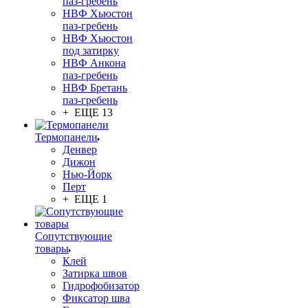
паз-гребень
НВФ Хьюстон
паз-гребень
НВФ Хьюстон
под затирку
НВФ Анкона
паз-гребень
НВФ Бретань
паз-гребень
+ ЕЩЕ 13
Термопанели
Денвер
Дижон
Нью-Йорк
Перт
+ ЕЩЕ 1
Сопутствующие
товары
Клей
Затирка швов
Гидрофобизатор
Фиксатор шва