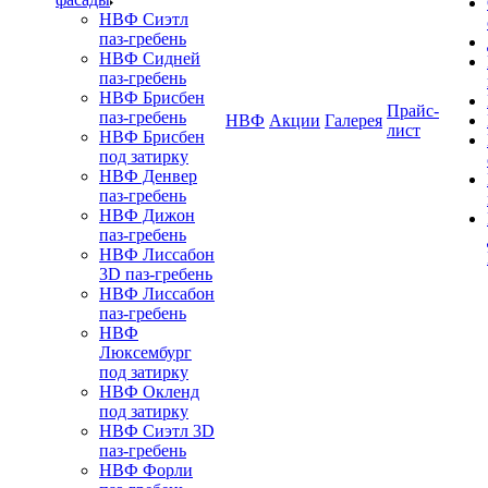
НВФ Сиэтл
паз-гребень
НВФ Сидней
паз-гребень
НВФ Брисбен
Прайс-
паз-гребень
НВФ
Акции
Галерея
лист
НВФ Брисбен
под затирку
НВФ Денвер
паз-гребень
НВФ Дижон
паз-гребень
НВФ Лиссабон
3D паз-гребень
НВФ Лиссабон
паз-гребень
НВФ
Люксембург
под затирку
НВФ Окленд
под затирку
НВФ Сиэтл 3D
паз-гребень
НВФ Форли