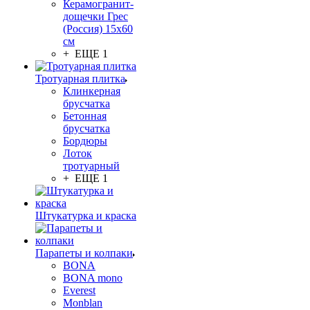
Керамогранит-
дощечки Грес
(Россия) 15х60
см
+ ЕЩЕ 1
Тротуарная плитка
Клинкерная
брусчатка
Бетонная
брусчатка
Бордюры
Лоток
тротуарный
+ ЕЩЕ 1
Штукатурка и краска
Парапеты и колпаки
BONA
BONA mono
Everest
Monblan