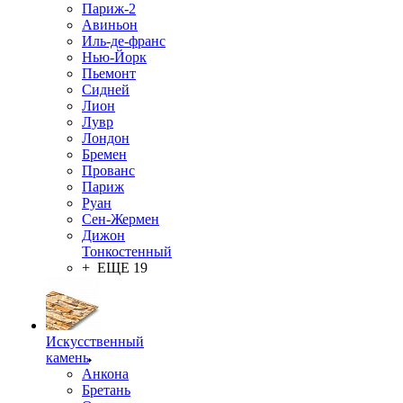
Париж-2
Авиньон
Иль-де-франс
Нью-Йорк
Пьемонт
Сидней
Лион
Лувр
Лондон
Бремен
Прованс
Париж
Руан
Сен-Жермен
Дижон
Тонкостенный
+ ЕЩЕ 19
Искусственный
камень
Анкона
Бретань