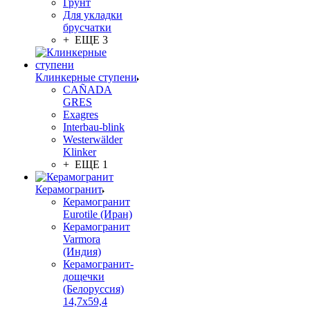
Грунт
Для укладки
брусчатки
+ ЕЩЕ 3
Клинкерные ступени
CAÑADA
GRES
Exagres
Interbau-blink
Westerwälder
Klinker
+ ЕЩЕ 1
Керамогранит
Керамогранит
Eurotile (Иран)
Керамогранит
Varmora
(Индия)
Керамогранит-
дощечки
(Белоруссия)
14,7x59,4