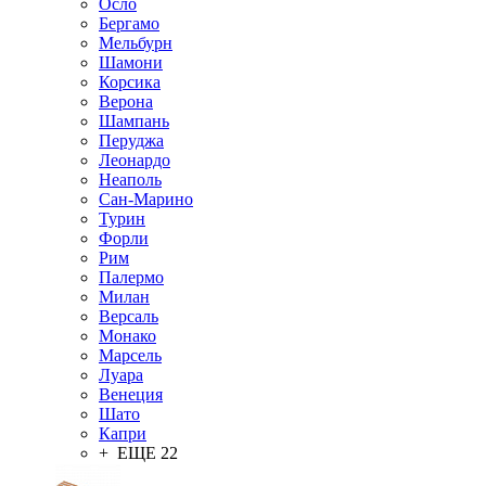
Осло
Бергамо
Мельбурн
Шамони
Корсика
Верона
Шампань
Перуджа
Леонардо
Неаполь
Сан-Марино
Турин
Форли
Рим
Палермо
Милан
Версаль
Монако
Марсель
Луара
Венеция
Шато
Капри
+ ЕЩЕ 22