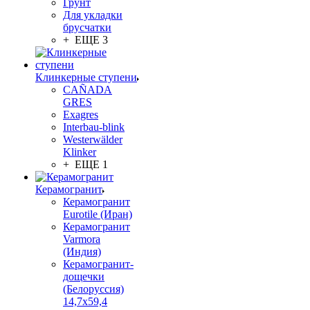
Грунт
Для укладки
брусчатки
+ ЕЩЕ 3
Клинкерные ступени
CAÑADA
GRES
Exagres
Interbau-blink
Westerwälder
Klinker
+ ЕЩЕ 1
Керамогранит
Керамогранит
Eurotile (Иран)
Керамогранит
Varmora
(Индия)
Керамогранит-
дощечки
(Белоруссия)
14,7x59,4