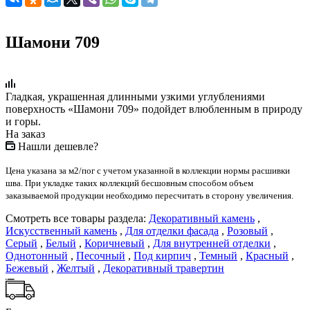
Шамони 709
Гладкая, украшенная длинными узкими углублениями
поверхность «Шамони 709» подойдет влюбленным в природу
и горы.
На заказ
Нашли дешевле?
Цена указана за м2/пог с учетом указанной в коллекции нормы расшивки
шва. При укладке таких коллекций бесшовным способом объем
заказываемой продукции необходимо пересчитать в сторону увеличения.
Смотреть все товары раздела:
Декоративный камень
,
Искусственный камень
,
Для отделки фасада
,
Розовый
,
Серый
,
Белый
,
Коричневый
,
Для внутренней отделки
,
Однотонный
,
Песочный
,
Под кирпич
,
Темный
,
Красный
,
Бежевый
,
Желтый
,
Декоративный травертин