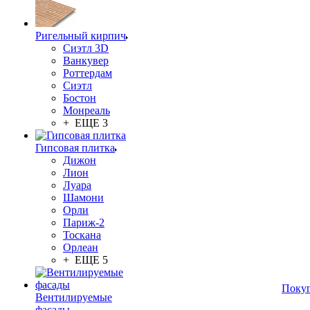
Ригельный кирпич
Сиэтл 3D
Ванкувер
Роттердам
Сиэтл
Бостон
Монреаль
+ ЕЩЕ 3
Гипсовая плитка
Дижон
Лион
Луара
Шамони
Орли
Париж-2
Тоскана
Орлеан
+ ЕЩЕ 5
Поку
Вентилируемые
фасады