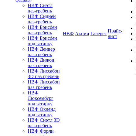
НВФ Сиэтл
паз-гребень
НВФ Сидней
паз-гребень
НВФ Брисбен
Прайс-
паз-гребень
НВФ
Акции
Галерея
лист
НВФ Брисбен
под затирку
НВФ Денвер
паз-гребень
НВФ Дижон
паз-гребень
НВФ Лиссабон
3D паз-гребень
НВФ Лиссабон
паз-гребень
НВФ
Люксембург
под затирку
НВФ Окленд
под затирку
НВФ Сиэтл 3D
паз-гребень
НВФ Форли