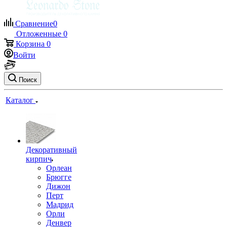
Сравнение
0
Отложенные
0
Корзина
0
Войти
Поиск
Каталог
Декоративный
кирпич
Орлеан
Брюгге
Дижон
Перт
Мадрид
Орли
Денвер