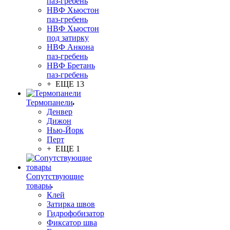
паз-гребень
НВФ Хьюстон
паз-гребень
НВФ Хьюстон
под затирку
НВФ Анкона
паз-гребень
НВФ Бретань
паз-гребень
+ ЕЩЕ 13
Термопанели
Денвер
Дижон
Нью-Йорк
Перт
+ ЕЩЕ 1
Сопутствующие
товары
Клей
Затирка швов
Гидрофобизатор
Фиксатор шва