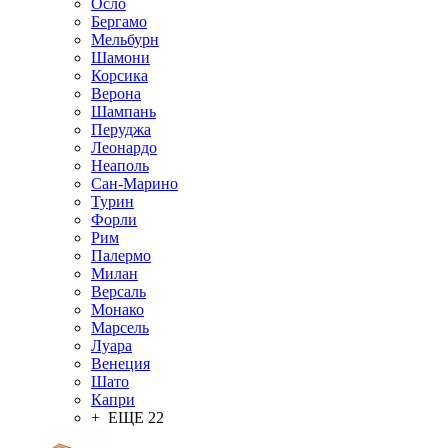
Осло
Бергамо
Мельбурн
Шамони
Корсика
Верона
Шампань
Перуджа
Леонардо
Неаполь
Сан-Марино
Турин
Форли
Рим
Палермо
Милан
Версаль
Монако
Марсель
Луара
Венеция
Шато
Капри
+ ЕЩЕ 22