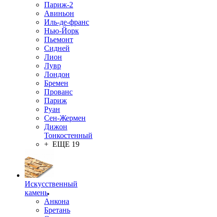
Париж-2
Авиньон
Иль-де-франс
Нью-Йорк
Пьемонт
Сидней
Лион
Лувр
Лондон
Бремен
Прованс
Париж
Руан
Сен-Жермен
Дижон
Тонкостенный
+ ЕЩЕ 19
Искусственный
камень
Анкона
Бретань