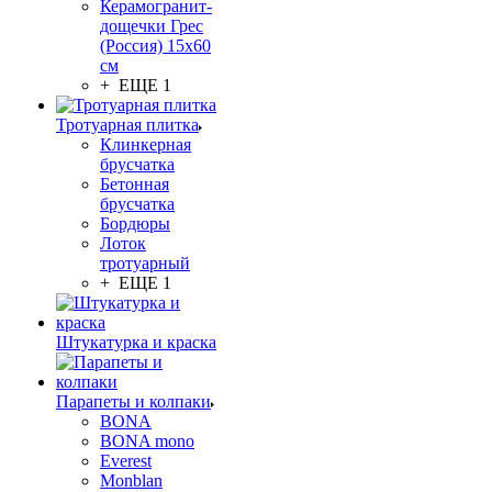
Керамогранит-
дощечки Грес
(Россия) 15х60
см
+ ЕЩЕ 1
Тротуарная плитка
Клинкерная
брусчатка
Бетонная
брусчатка
Бордюры
Лоток
тротуарный
+ ЕЩЕ 1
Штукатурка и краска
Парапеты и колпаки
BONA
BONA mono
Everest
Monblan