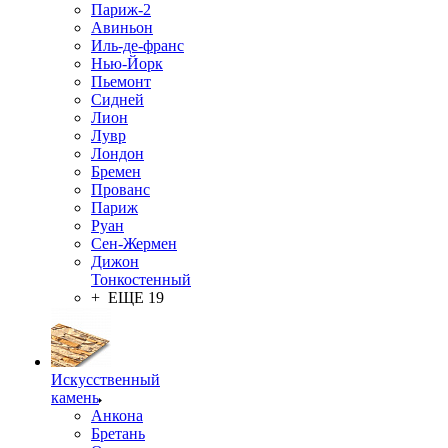
Париж-2
Авиньон
Иль-де-франс
Нью-Йорк
Пьемонт
Сидней
Лион
Лувр
Лондон
Бремен
Прованс
Париж
Руан
Сен-Жермен
Дижон
Тонкостенный
+ ЕЩЕ 19
Искусственный
камень
Анкона
Бретань