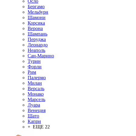
Осло
Бергамо
Мельбурн
Шамони
Корсика
Верона
Шампань
Перуджа
Леонардо
Неаполь
Сан-Марино
Турин
Форли
Рим
Палермо
Милан
Версаль
Монако
Марсель
Луара
Венеция
Шато
Капри
+ ЕЩЕ 22