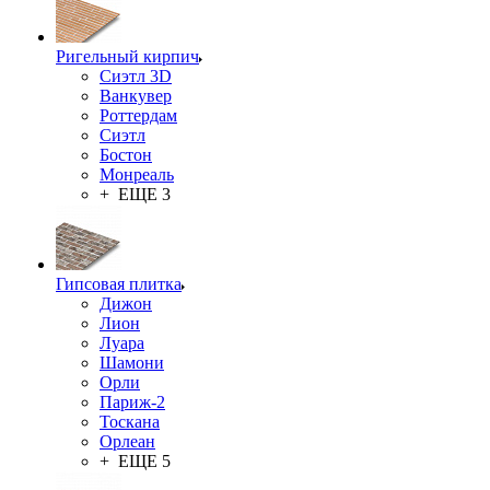
Ригельный кирпич
Сиэтл 3D
Ванкувер
Роттердам
Сиэтл
Бостон
Монреаль
+ ЕЩЕ 3
Гипсовая плитка
Дижон
Лион
Луара
Шамони
Орли
Париж-2
Тоскана
Орлеан
+ ЕЩЕ 5