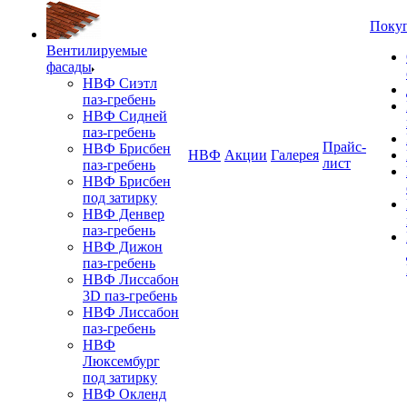
Поку
Вентилируемые
фасады
НВФ Сиэтл
паз-гребень
НВФ Сидней
паз-гребень
Прайс-
НВФ Брисбен
НВФ
Акции
Галерея
лист
паз-гребень
НВФ Брисбен
под затирку
НВФ Денвер
паз-гребень
НВФ Дижон
паз-гребень
НВФ Лиссабон
3D паз-гребень
НВФ Лиссабон
паз-гребень
НВФ
Люксембург
под затирку
НВФ Окленд