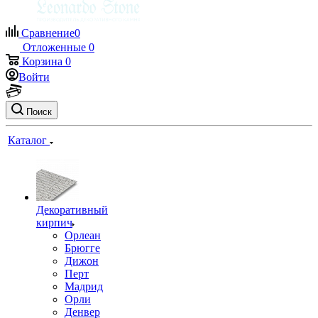
Сравнение
0
Отложенные
0
Корзина
0
Войти
Поиск
Каталог
Декоративный
кирпич
Орлеан
Брюгге
Дижон
Перт
Мадрид
Орли
Денвер