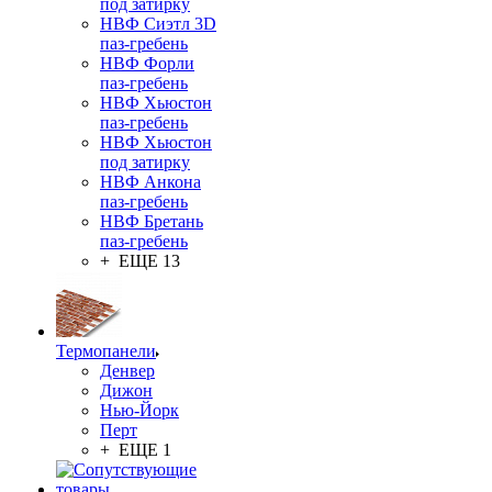
под затирку
НВФ Сиэтл 3D
паз-гребень
НВФ Форли
паз-гребень
НВФ Хьюстон
паз-гребень
НВФ Хьюстон
под затирку
НВФ Анкона
паз-гребень
НВФ Бретань
паз-гребень
+ ЕЩЕ 13
Термопанели
Денвер
Дижон
Нью-Йорк
Перт
+ ЕЩЕ 1