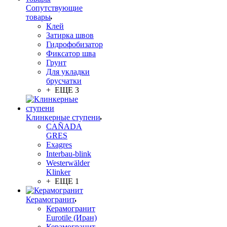
Сопутствующие
товары
Клей
Затирка швов
Гидрофобизатор
Фиксатор шва
Грунт
Для укладки
брусчатки
+ ЕЩЕ 3
Клинкерные ступени
CAÑADA
GRES
Exagres
Interbau-blink
Westerwälder
Klinker
+ ЕЩЕ 1
Керамогранит
Керамогранит
Eurotile (Иран)
Керамогранит