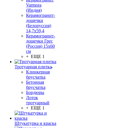
Varmora
(Индия)
Керамогранит-
дощечки
(Белоруссия)
14,7x59,4
Керамогранит-
дощечки Грес
(Россия) 15х60
см
+ ЕЩЕ 1
Тротуарная плитка
Клинкерная
брусчатка
Бетонная
брусчатка
Бордюры
Лоток
тротуарный
+ ЕЩЕ 1
Штукатурка и краска