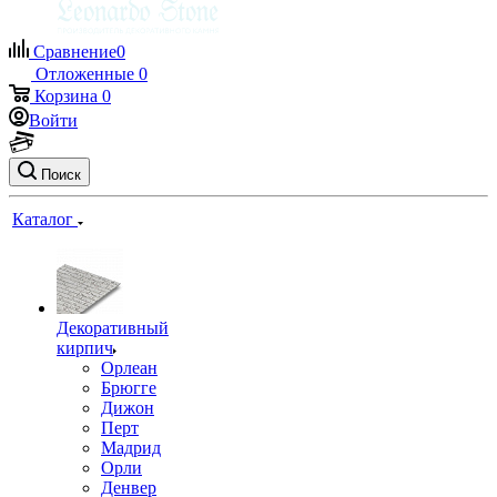
Сравнение
0
Отложенные
0
Корзина
0
Войти
Поиск
Каталог
Декоративный
кирпич
Орлеан
Брюгге
Дижон
Перт
Мадрид
Орли
Денвер