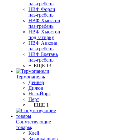
паз-гребень
НВФ Форли
паз-гребень
НВФ Хьюстон
паз-гребень
НВФ Хьюстон
под затирку
НВФ Анкона
паз-гребень
НВФ Бретань
паз-гребень
+ ЕЩЕ 13
Термопанели
Денвер
Дижон
Нью-Йорк
Перт
+ ЕЩЕ 1
Сопутствующие
товары
Клей
Затирка швов