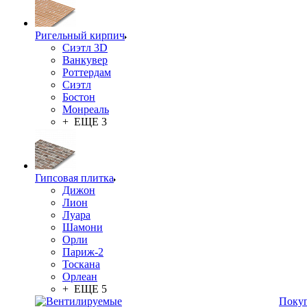
Ригельный кирпич
Сиэтл 3D
Ванкувер
Роттердам
Сиэтл
Бостон
Монреаль
+ ЕЩЕ 3
Гипсовая плитка
Дижон
Лион
Луара
Шамони
Орли
Париж-2
Тоскана
Орлеан
+ ЕЩЕ 5
Поку