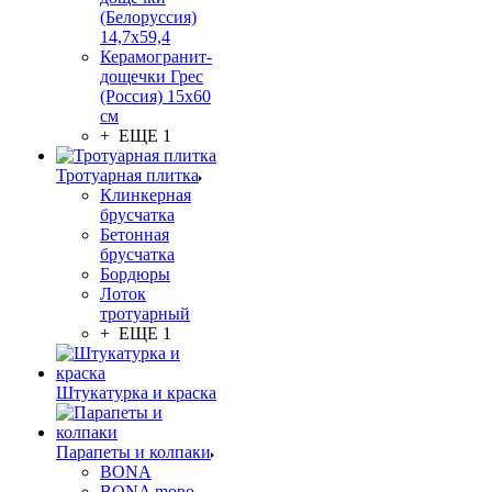
(Белоруссия)
14,7x59,4
Керамогранит-
дощечки Грес
(Россия) 15х60
см
+ ЕЩЕ 1
Тротуарная плитка
Клинкерная
брусчатка
Бетонная
брусчатка
Бордюры
Лоток
тротуарный
+ ЕЩЕ 1
Штукатурка и краска
Парапеты и колпаки
BONA
BONA mono