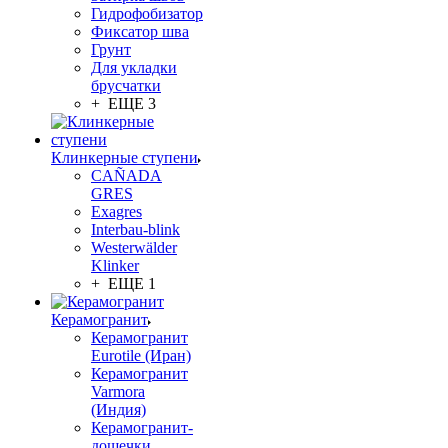
Гидрофобизатор
Фиксатор шва
Грунт
Для укладки
брусчатки
+ ЕЩЕ 3
Клинкерные ступени
CAÑADA
GRES
Exagres
Interbau-blink
Westerwälder
Klinker
+ ЕЩЕ 1
Керамогранит
Керамогранит
Eurotile (Иран)
Керамогранит
Varmora
(Индия)
Керамогранит-
дощечки