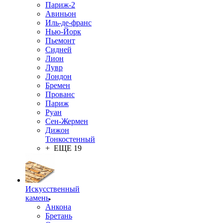
Париж-2
Авиньон
Иль-де-франс
Нью-Йорк
Пьемонт
Сидней
Лион
Лувр
Лондон
Бремен
Прованс
Париж
Руан
Сен-Жермен
Дижон
Тонкостенный
+ ЕЩЕ 19
Искусственный
камень
Анкона
Бретань