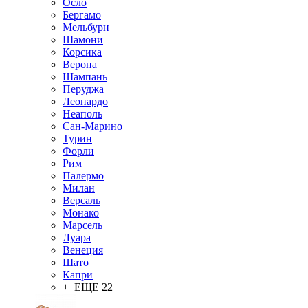
Осло
Бергамо
Мельбурн
Шамони
Корсика
Верона
Шампань
Перуджа
Леонардо
Неаполь
Сан-Марино
Турин
Форли
Рим
Палермо
Милан
Версаль
Монако
Марсель
Луара
Венеция
Шато
Капри
+ ЕЩЕ 22