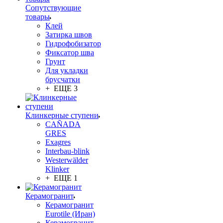
Сопутствующие
товары
Клей
Затирка швов
Гидрофобизатор
Фиксатор шва
Грунт
Для укладки
брусчатки
+ ЕЩЕ 3
Клинкерные ступени
CAÑADA
GRES
Exagres
Interbau-blink
Westerwälder
Klinker
+ ЕЩЕ 1
Керамогранит
Керамогранит
Eurotile (Иран)
Керамогранит