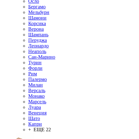
Осло
Бергамо
Мельбурн
Шамони
Корсика
Верона
Шампань
Перуджа
Леонардо
Неаполь
Сан-Марино
Турин
Форли
Рим
Палермо
Милан
Версаль
Монако
Марсель
Луара
Венеция
Шато
Капри
+ ЕЩЕ 22