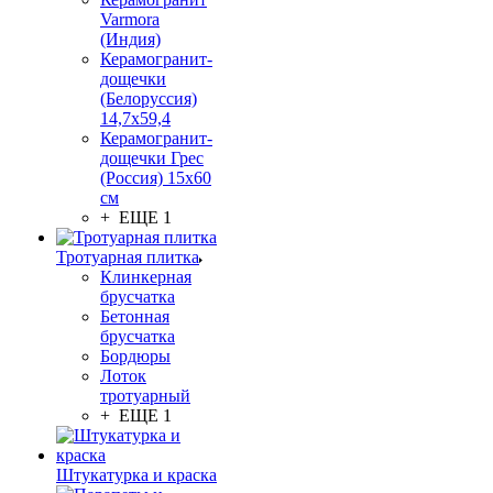
Varmora
(Индия)
Керамогранит-
дощечки
(Белоруссия)
14,7x59,4
Керамогранит-
дощечки Грес
(Россия) 15х60
см
+ ЕЩЕ 1
Тротуарная плитка
Клинкерная
брусчатка
Бетонная
брусчатка
Бордюры
Лоток
тротуарный
+ ЕЩЕ 1
Штукатурка и краска