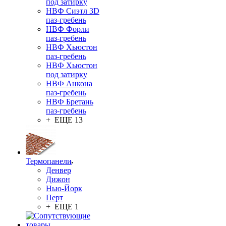
под затирку
НВФ Сиэтл 3D
паз-гребень
НВФ Форли
паз-гребень
НВФ Хьюстон
паз-гребень
НВФ Хьюстон
под затирку
НВФ Анкона
паз-гребень
НВФ Бретань
паз-гребень
+ ЕЩЕ 13
Термопанели
Денвер
Дижон
Нью-Йорк
Перт
+ ЕЩЕ 1