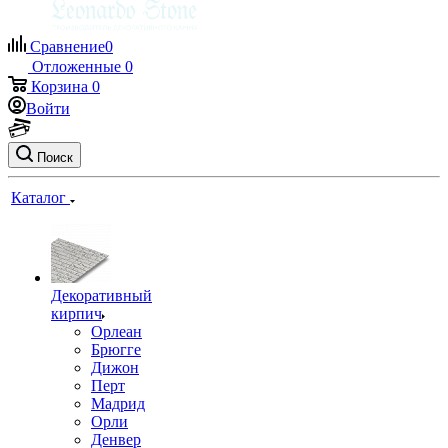
Сравнение
0
Отложенные
0
Корзина
0
Войти
Поиск
Каталог
Декоративный
кирпич
Орлеан
Брюгге
Дижон
Перт
Мадрид
Орли
Денвер