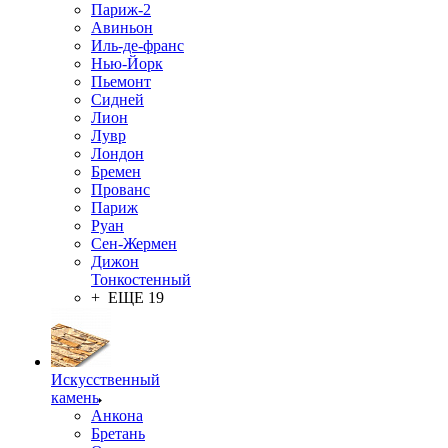
Париж-2
Авиньон
Иль-де-франс
Нью-Йорк
Пьемонт
Сидней
Лион
Лувр
Лондон
Бремен
Прованс
Париж
Руан
Сен-Жермен
Дижон
Тонкостенный
+ ЕЩЕ 19
Искусственный
камень
Анкона
Бретань