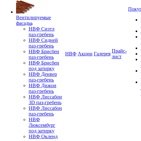
Поку
Вентилируемые
фасады
НВФ Сиэтл
паз-гребень
НВФ Сидней
паз-гребень
Прайс-
НВФ Брисбен
НВФ
Акции
Галерея
лист
паз-гребень
НВФ Брисбен
под затирку
НВФ Денвер
паз-гребень
НВФ Дижон
паз-гребень
НВФ Лиссабон
3D паз-гребень
НВФ Лиссабон
паз-гребень
НВФ
Люксембург
под затирку
НВФ Окленд