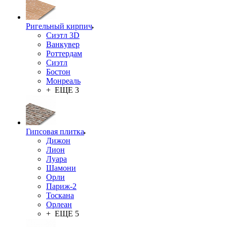
Ригельный кирпич
Сиэтл 3D
Ванкувер
Роттердам
Сиэтл
Бостон
Монреаль
+ ЕЩЕ 3
Гипсовая плитка
Дижон
Лион
Луара
Шамони
Орли
Париж-2
Тоскана
Орлеан
+ ЕЩЕ 5