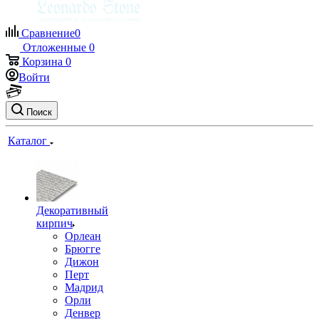
Сравнение
0
Отложенные
0
Корзина
0
Войти
Поиск
Каталог
Декоративный
кирпич
Орлеан
Брюгге
Дижон
Перт
Мадрид
Орли
Денвер