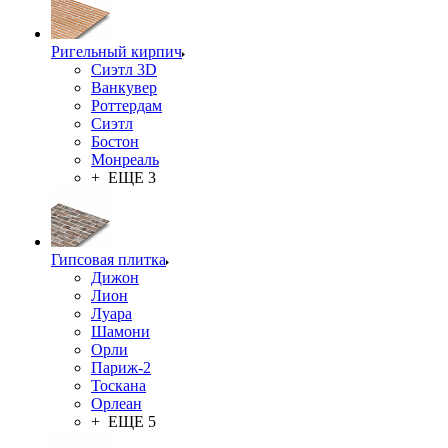
Ригельный кирпич
Сиэтл 3D
Ванкувер
Роттердам
Сиэтл
Бостон
Монреаль
+ ЕЩЕ 3
Гипсовая плитка
Дижон
Лион
Луара
Шамони
Орли
Париж-2
Тоскана
Орлеан
+ ЕЩЕ 5