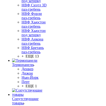
под затирку
НВФ Сиэтл 3D
паз-гребень
НВФ Форли
паз-гребень
НВФ Хьюстон
паз-гребень
НВФ Хьюстон
под затирку
НВФ Анкона
паз-гребень
НВФ Бретань
паз-гребень
+ ЕЩЕ 13
Термопанели
Денвер
Дижон
Нью-Йорк
Перт
+ ЕЩЕ 1
Сопутствующие
товары