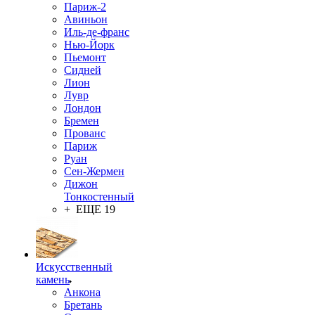
Париж-2
Авиньон
Иль-де-франс
Нью-Йорк
Пьемонт
Сидней
Лион
Лувр
Лондон
Бремен
Прованс
Париж
Руан
Сен-Жермен
Дижон
Тонкостенный
+ ЕЩЕ 19
Искусственный
камень
Анкона
Бретань