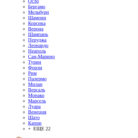
Осло
Бергамо
Мельбурн
Шамони
Корсика
Верона
Шампань
Перуджа
Леонардо
Неаполь
Сан-Марино
Турин
Форли
Рим
Палермо
Милан
Версаль
Монако
Марсель
Луара
Венеция
Шато
Капри
+ ЕЩЕ 22