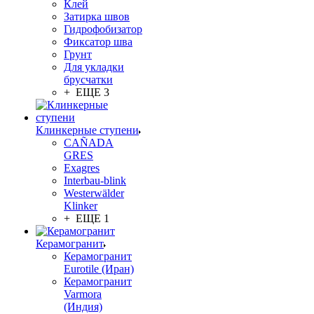
Клей
Затирка швов
Гидрофобизатор
Фиксатор шва
Грунт
Для укладки
брусчатки
+ ЕЩЕ 3
Клинкерные ступени
CAÑADA
GRES
Exagres
Interbau-blink
Westerwälder
Klinker
+ ЕЩЕ 1
Керамогранит
Керамогранит
Eurotile (Иран)
Керамогранит
Varmora
(Индия)