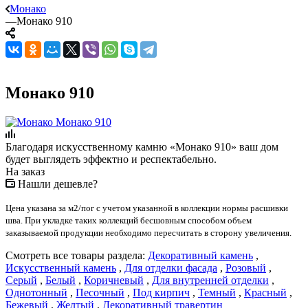
Монако
—
Монако 910
Монако 910
Благодаря искусственному камню «Монако 910» ваш дом
будет выглядеть эффектно и респектабельно.
На заказ
Нашли дешевле?
Цена указана за м2/пог с учетом указанной в коллекции нормы расшивки
шва. При укладке таких коллекций бесшовным способом объем
заказываемой продукции необходимо пересчитать в сторону увеличения.
Смотреть все товары раздела:
Декоративный камень
,
Искусственный камень
,
Для отделки фасада
,
Розовый
,
Серый
,
Белый
,
Коричневый
,
Для внутренней отделки
,
Однотонный
,
Песочный
,
Под кирпич
,
Темный
,
Красный
,
Бежевый
,
Желтый
,
Декоративный травертин