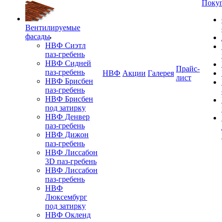
Поку
Вентилируемые
фасады
НВФ Сиэтл
паз-гребень
НВФ Сидней
Прайс-
паз-гребень
НВФ
Акции
Галерея
лист
НВФ Брисбен
паз-гребень
НВФ Брисбен
под затирку
НВФ Денвер
паз-гребень
НВФ Дижон
паз-гребень
НВФ Лиссабон
3D паз-гребень
НВФ Лиссабон
паз-гребень
НВФ
Люксембург
под затирку
НВФ Окленд