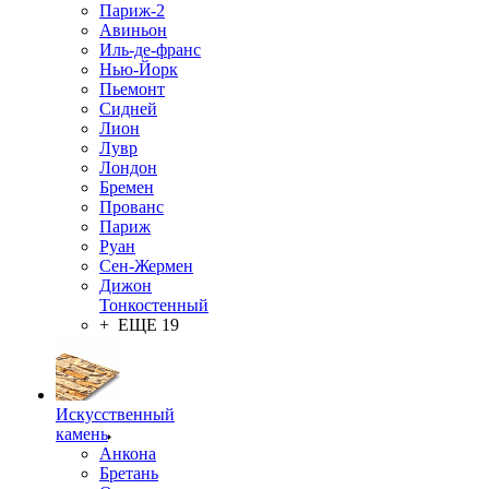
Париж-2
Авиньон
Иль-де-франс
Нью-Йорк
Пьемонт
Сидней
Лион
Лувр
Лондон
Бремен
Прованс
Париж
Руан
Сен-Жермен
Дижон
Тонкостенный
+ ЕЩЕ 19
Искусственный
камень
Анкона
Бретань