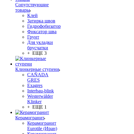
Сопутствующие
товары
Клей
Затирка швов
Гидрофобизатор
Фиксатор шва
Грунт
Для укладки
брусчатки
+ ЕЩЕ 3
Клинкерные ступени
CAÑADA
GRES
Exagres
Interbau-blink
Westerwälder
Klinker
+ ЕЩЕ 1
Керамогранит
Керамогранит
Eurotile (Иран)
Керамогранит