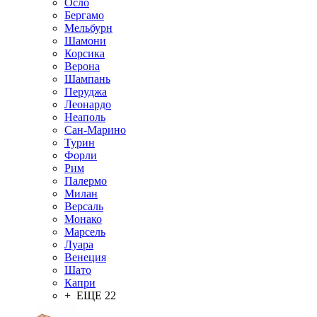
Осло
Бергамо
Мельбурн
Шамони
Корсика
Верона
Шампань
Перуджа
Леонардо
Неаполь
Сан-Марино
Турин
Форли
Рим
Палермо
Милан
Версаль
Монако
Марсель
Луара
Венеция
Шато
Капри
+ ЕЩЕ 22