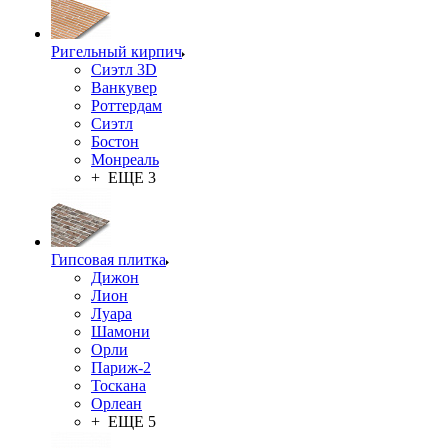
Ригельный кирпич
Сиэтл 3D
Ванкувер
Роттердам
Сиэтл
Бостон
Монреаль
+ ЕЩЕ 3
Гипсовая плитка
Дижон
Лион
Луара
Шамони
Орли
Париж-2
Тоскана
Орлеан
+ ЕЩЕ 5