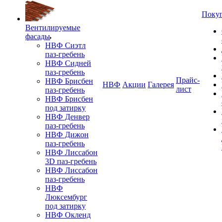
Поку
Вентилируемые
фасады
НВФ Сиэтл
паз-гребень
НВФ Сидней
паз-гребень
Прайс-
НВФ Брисбен
НВФ
Акции
Галерея
лист
паз-гребень
НВФ Брисбен
под затирку
НВФ Денвер
паз-гребень
НВФ Дижон
паз-гребень
НВФ Лиссабон
3D паз-гребень
НВФ Лиссабон
паз-гребень
НВФ
Люксембург
под затирку
НВФ Окленд