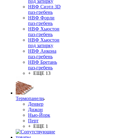
под затирку
НВФ Сиэтл 3D
паз-гребень
НВФ Форли
паз-гребень
НВФ Хьюстон
паз-гребень
НВФ Хьюстон
под затирку
НВФ Анкона
паз-гребень
НВФ Бретань
паз-гребень
+ ЕЩЕ 13
Термопанели
Денвер
Дижон
Нью-Йорк
Перт
+ ЕЩЕ 1