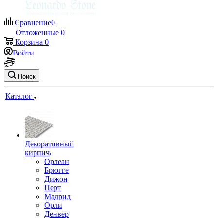
Сравнение
0
Отложенные
0
Корзина
0
Войти
Поиск
Каталог
Декоративный
кирпич
Орлеан
Брюгге
Дижон
Перт
Мадрид
Орли
Денвер