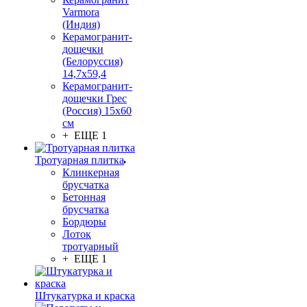
Varmora
(Индия)
Керамогранит-
дощечки
(Белоруссия)
14,7x59,4
Керамогранит-
дощечки Грес
(Россия) 15х60
см
+ ЕЩЕ 1
Тротуарная плитка
Клинкерная
брусчатка
Бетонная
брусчатка
Бордюры
Лоток
тротуарный
+ ЕЩЕ 1
Штукатурка и краска