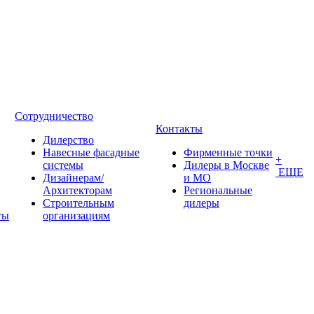
Сотрудничество
Контакты
Дилерство
Навесные фасадные
Фирменные точки
+
системы
Дилеры в Москве
ЕЩЕ
Дизайнерам/
и МО
Архитекторам
Региональные
Строительным
дилеры
ты
организациям