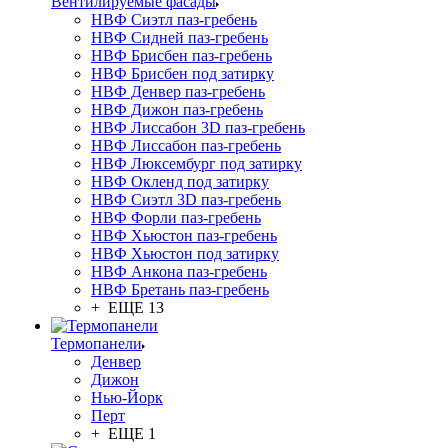
Вентилируемые фасады
НВФ Сиэтл паз-гребень
НВФ Сидней паз-гребень
НВФ Брисбен паз-гребень
НВФ Брисбен под затирку
НВФ Денвер паз-гребень
НВФ Дижон паз-гребень
НВФ Лиссабон 3D паз-гребень
НВФ Лиссабон паз-гребень
НВФ Люксембург под затирку
НВФ Окленд под затирку
НВФ Сиэтл 3D паз-гребень
НВФ Форли паз-гребень
НВФ Хьюстон паз-гребень
НВФ Хьюстон под затирку
НВФ Анкона паз-гребень
НВФ Бретань паз-гребень
+ ЕЩЕ 13
Термопанели
Денвер
Дижон
Нью-Йорк
Перт
+ ЕЩЕ 1