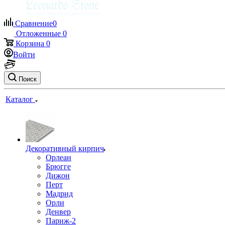
Сравнение
0
Отложенные
0
Корзина
0
Войти
Поиск
Каталог
Декоративный кирпич
Орлеан
Брюгге
Дижон
Перт
Мадрид
Орли
Денвер
Париж-2