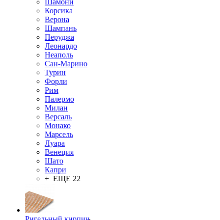
Шамони
Корсика
Верона
Шампань
Перуджа
Леонардо
Неаполь
Сан-Марино
Турин
Форли
Рим
Палермо
Милан
Версаль
Монако
Марсель
Луара
Венеция
Шато
Капри
+ ЕЩЕ 22
Ригельный кирпич