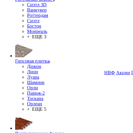
Сиэтл 3D
Ванкувер
Роттердам
Сиэтл
Бостон
Монреаль
+ ЕЩЕ 3
Гипсовая плитка
Дижон
Лион
НВФ
Акции
Луара
Шамони
Орли
Париж-2
Тоскана
Орлеан
+ ЕЩЕ 5