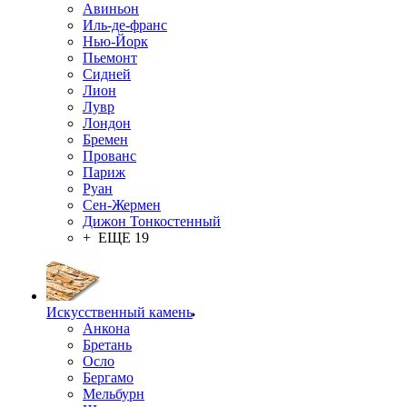
Авиньон
Иль-де-франс
Нью-Йорк
Пьемонт
Сидней
Лион
Лувр
Лондон
Бремен
Прованс
Париж
Руан
Сен-Жермен
Дижон Тонкостенный
+ ЕЩЕ 19
Искусственный камень
Анкона
Бретань
Осло
Бергамо
Мельбурн