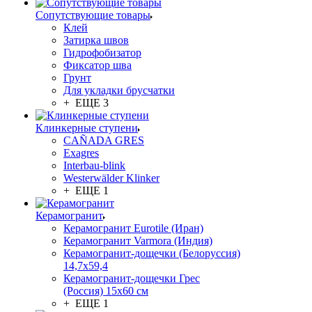
Сопутствующие товары
Клей
Затирка швов
Гидрофобизатор
Фиксатор шва
Грунт
Для укладки брусчатки
+ ЕЩЕ 3
Клинкерные ступени
CAÑADA GRES
Exagres
Interbau-blink
Westerwälder Klinker
+ ЕЩЕ 1
Керамогранит
Керамогранит Eurotile (Иран)
Керамогранит Varmora (Индия)
Керамогранит-дощечки (Белоруссия)
14,7x59,4
Керамогранит-дощечки Грес
(Россия) 15х60 см
+ ЕЩЕ 1