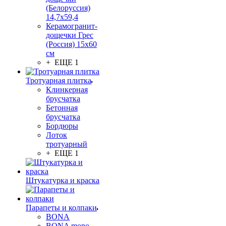
(Белоруссия)
14,7x59,4
Керамогранит-
дощечки Грес
(Россия) 15х60
см
+ ЕЩЕ 1
Тротуарная плитка
Клинкерная
брусчатка
Бетонная
брусчатка
Бордюры
Лоток
тротуарный
+ ЕЩЕ 1
Штукатурка и краска
Парапеты и колпаки
BONA
BONA mono