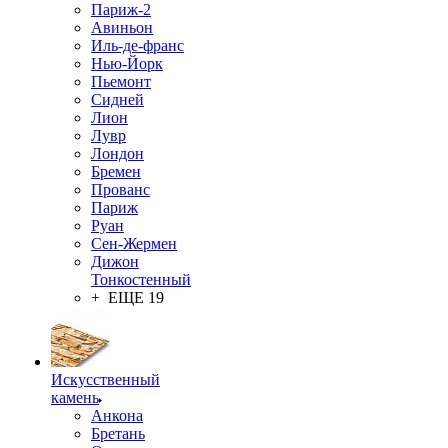
Париж-2
Авиньон
Иль-де-франс
Нью-Йорк
Пьемонт
Сидней
Лион
Лувр
Лондон
Бремен
Прованс
Париж
Руан
Сен-Жермен
Дижон
Тонкостенный
+ ЕЩЕ 19
Искусственный
камень
Анкона
Бретань