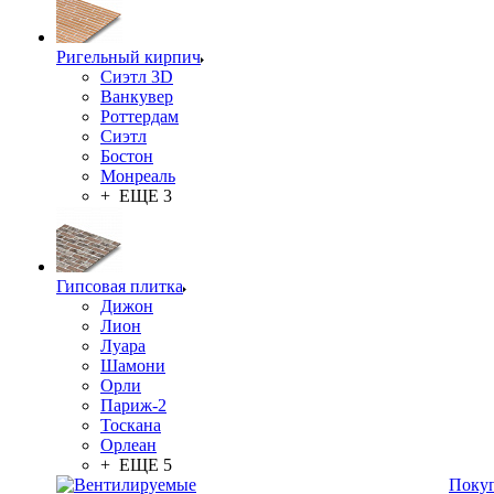
Ригельный кирпич
Сиэтл 3D
Ванкувер
Роттердам
Сиэтл
Бостон
Монреаль
+ ЕЩЕ 3
Гипсовая плитка
Дижон
Лион
Луара
Шамони
Орли
Париж-2
Тоскана
Орлеан
+ ЕЩЕ 5
Поку