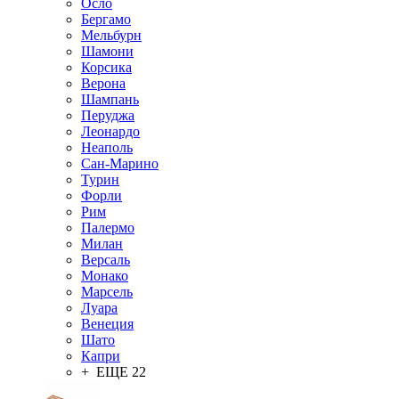
Осло
Бергамо
Мельбурн
Шамони
Корсика
Верона
Шампань
Перуджа
Леонардо
Неаполь
Сан-Марино
Турин
Форли
Рим
Палермо
Милан
Версаль
Монако
Марсель
Луара
Венеция
Шато
Капри
+ ЕЩЕ 22