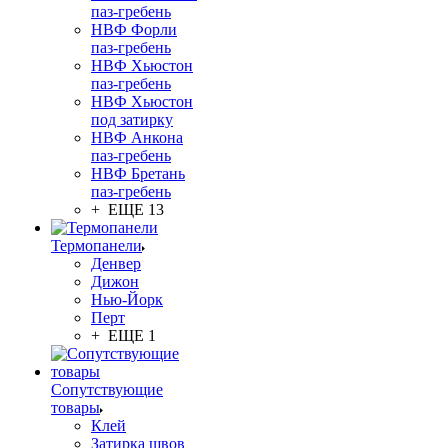
паз-гребень
НВФ Форли
паз-гребень
НВФ Хьюстон
паз-гребень
НВФ Хьюстон
под затирку
НВФ Анкона
паз-гребень
НВФ Бретань
паз-гребень
+ ЕЩЕ 13
Термопанели
Денвер
Дижон
Нью-Йорк
Перт
+ ЕЩЕ 1
Сопутствующие
товары
Клей
Затирка швов