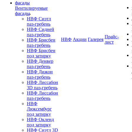
Вентилируемые
фасады
НВФ Сиэтл
паз-гребень
НВФ Сидней
паз-гребень
Прайс-
НВФ
Акции
Галерея
НВФ Брисбен
лист
паз-гребень
НВФ Брисбен
под затирку
НВФ Денвер
паз-гребень
НВФ Дижон
паз-гребень
НВФ Лиссабон
3D паз-гребень
НВФ Лиссабон
паз-гребень
НВФ
Люксембург
под затирку
НВФ Окленд
под затирку
НВФ Сиэтл 3D