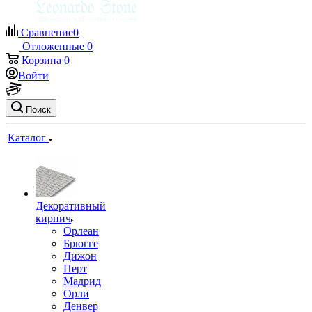
Сравнение
0
Отложенные
0
Корзина
0
Войти
Поиск
Каталог
Декоративный
кирпич
Орлеан
Брюгге
Дижон
Перт
Мадрид
Орли
Денвер