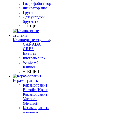
Гидрофобизатор
Фиксатор шва
Грунт
Для укладки
брусчатки
+ ЕЩЕ 3
Клинкерные ступени
CAÑADA
GRES
Exagres
Interbau-blink
Westerwälder
Klinker
+ ЕЩЕ 1
Керамогранит
Керамогранит
Eurotile (Иран)
Керамогранит
Varmora
(Индия)
Керамогранит-
дощечки