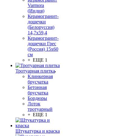
Varmora
(Индия)
Керамогранит-
дощечки
(Белоруссия)
14,7x59,4
Керамогранит-
дощечки Грес
(Россия) 15х60
см
+ ЕЩЕ 1
Тротуарная плитка
Клинкерная
брусчатка
Бетонная
брусчатка
Бордюры
Лоток
тротуарный
+ ЕЩЕ 1
Штукатурка и краска