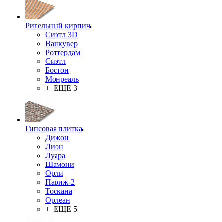
Ригельный кирпич
Сиэтл 3D
Ванкувер
Роттердам
Сиэтл
Бостон
Монреаль
+ ЕЩЕ 3
Гипсовая плитка
Дижон
Лион
Луара
Шамони
Орли
Париж-2
Тоскана
Орлеан
+ ЕЩЕ 5