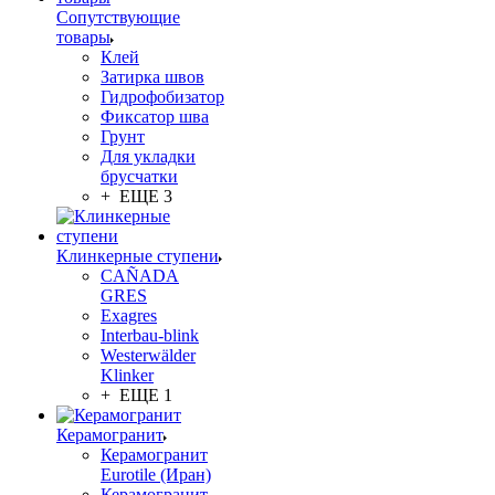
Сопутствующие
товары
Клей
Затирка швов
Гидрофобизатор
Фиксатор шва
Грунт
Для укладки
брусчатки
+ ЕЩЕ 3
Клинкерные ступени
CAÑADA
GRES
Exagres
Interbau-blink
Westerwälder
Klinker
+ ЕЩЕ 1
Керамогранит
Керамогранит
Eurotile (Иран)
Керамогранит