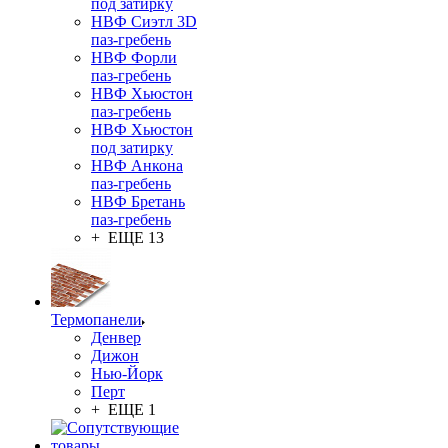
под затирку
НВФ Сиэтл 3D
паз-гребень
НВФ Форли
паз-гребень
НВФ Хьюстон
паз-гребень
НВФ Хьюстон
под затирку
НВФ Анкона
паз-гребень
НВФ Бретань
паз-гребень
+ ЕЩЕ 13
Термопанели
Денвер
Дижон
Нью-Йорк
Перт
+ ЕЩЕ 1