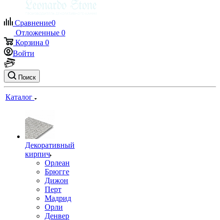
Сравнение
0
Отложенные
0
Корзина
0
Войти
Поиск
Каталог
Декоративный
кирпич
Орлеан
Брюгге
Дижон
Перт
Мадрид
Орли
Денвер