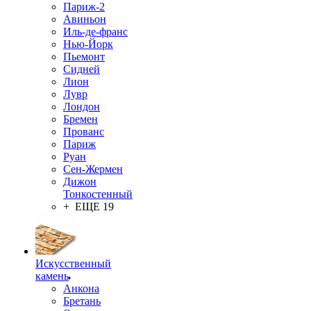
Париж-2
Авиньон
Иль-де-франс
Нью-Йорк
Пьемонт
Сидней
Лион
Лувр
Лондон
Бремен
Прованс
Париж
Руан
Сен-Жермен
Дижон
Тонкостенный
+ ЕЩЕ 19
Искусственный
камень
Анкона
Бретань