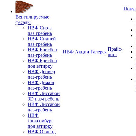
Поку
Вентилируемые
фасады
НВФ Сиэтл
паз-гребень
НВФ Сидней
паз-гребень
Прайс-
НВФ Брисбен
НВФ
Акции
Галерея
лист
паз-гребень
НВФ Брисбен
под затирку
НВФ Денвер
паз-гребень
НВФ Дижон
паз-гребень
НВФ Лиссабон
3D паз-гребень
НВФ Лиссабон
паз-гребень
НВФ
Люксембург
под затирку
НВФ Окленд