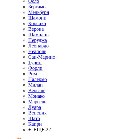
Осло
Бергамо
Мельбурн
Шамони
Корсика
Верона
Шампань
Перуджа
Леонардо
Неаполь
Сан-Марино
Турин
Форли
Рим
Палермо
Милан
Версаль
Монако
Марсель
Луара
Венеция
Шато
Капри
+ ЕЩЕ 22