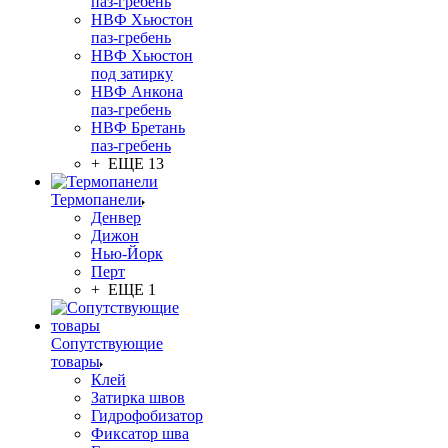
паз-гребень
НВФ Хьюстон
паз-гребень
НВФ Хьюстон
под затирку
НВФ Анкона
паз-гребень
НВФ Бретань
паз-гребень
+ ЕЩЕ 13
Термопанели
Денвер
Дижон
Нью-Йорк
Перт
+ ЕЩЕ 1
Сопутствующие
товары
Клей
Затирка швов
Гидрофобизатор
Фиксатор шва