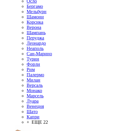
Осло
Бергамо
Мельбурн
Шамони
Корсика
Верона
Шампань
Перуджа
Леонардо
Неаполь
Сан-Марино
Турин
Форли
Рим
Палермо
Милан
Версаль
Монако
Марсель
Луара
Венеция
Шато
Капри
+ ЕЩЕ 22