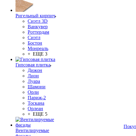
Ригельный кирпич
Сиэтл 3D
Ванкувер
Роттердам
Сиэтл
Бостон
Монреаль
+ ЕЩЕ 3
Гипсовая плитка
Дижон
Лион
Луара
Шамони
Орли
Париж-2
Тоскана
Орлеан
+ ЕЩЕ 5
Поку
Вентилируемые
фасады