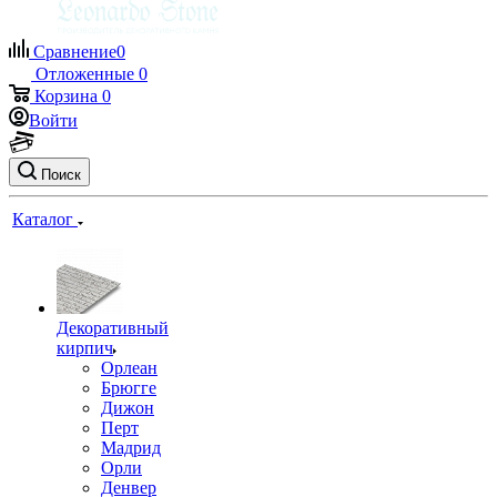
Сравнение
0
Отложенные
0
Корзина
0
Войти
Поиск
Каталог
Декоративный
кирпич
Орлеан
Брюгге
Дижон
Перт
Мадрид
Орли
Денвер