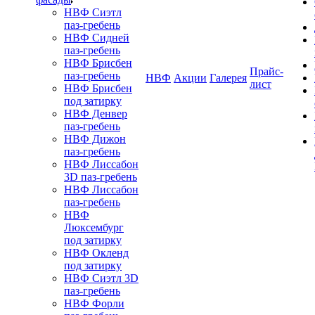
НВФ Сиэтл
паз-гребень
НВФ Сидней
паз-гребень
НВФ Брисбен
Прайс-
паз-гребень
НВФ
Акции
Галерея
лист
НВФ Брисбен
под затирку
НВФ Денвер
паз-гребень
НВФ Дижон
паз-гребень
НВФ Лиссабон
3D паз-гребень
НВФ Лиссабон
паз-гребень
НВФ
Люксембург
под затирку
НВФ Окленд
под затирку
НВФ Сиэтл 3D
паз-гребень
НВФ Форли