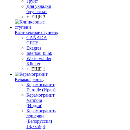
Грунт
Для укладки
брусчатки
+ ЕЩЕ 3
Клинкерные ступени
CAÑADA
GRES
Exagres
Interbau-blink
Westerwälder
Klinker
+ ЕЩЕ 1
Керамогранит
Керамогранит
Eurotile (Иран)
Керамогранит
Varmora
(Индия)
Керамогранит-
дощечки
(Белоруссия)
14,7x59,4