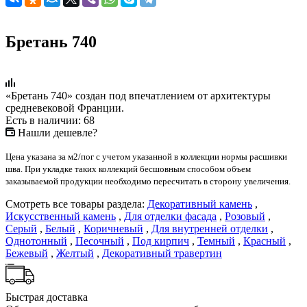
Бретань 740
«Бретань 740» создан под впечатлением от архитектуры
средневековой Франции.
Есть в наличии: 68
Нашли дешевле?
Цена указана за м2/пог с учетом указанной в коллекции нормы расшивки
шва. При укладке таких коллекций бесшовным способом объем
заказываемой продукции необходимо пересчитать в сторону увеличения.
Смотреть все товары раздела:
Декоративный камень
,
Искусственный камень
,
Для отделки фасада
,
Розовый
,
Серый
,
Белый
,
Коричневый
,
Для внутренней отделки
,
Однотонный
,
Песочный
,
Под кирпич
,
Темный
,
Красный
,
Бежевый
,
Желтый
,
Декоративный травертин
Быстрая доставка