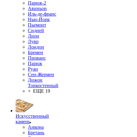
Париж-2
Авиньон
Иль-де-франс
Нью-Йорк
Пьемонт
Сидней
Лион
Лувр
Лондон
Бремен
Прованс
Париж
Руан
Сен-Жермен
Дижон
Тонкостенный
+ ЕЩЕ 19
Искусственный
камень
Анкона
Бретань