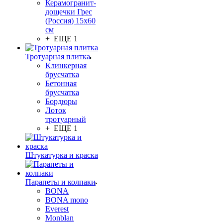
Керамогранит-
дощечки Грес
(Россия) 15х60
см
+ ЕЩЕ 1
Тротуарная плитка
Клинкерная
брусчатка
Бетонная
брусчатка
Бордюры
Лоток
тротуарный
+ ЕЩЕ 1
Штукатурка и краска
Парапеты и колпаки
BONA
BONA mono
Everest
Monblan