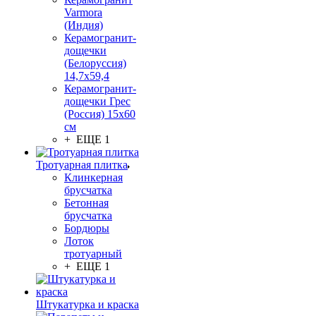
Varmora
(Индия)
Керамогранит-
дощечки
(Белоруссия)
14,7x59,4
Керамогранит-
дощечки Грес
(Россия) 15х60
см
+ ЕЩЕ 1
Тротуарная плитка
Клинкерная
брусчатка
Бетонная
брусчатка
Бордюры
Лоток
тротуарный
+ ЕЩЕ 1
Штукатурка и краска