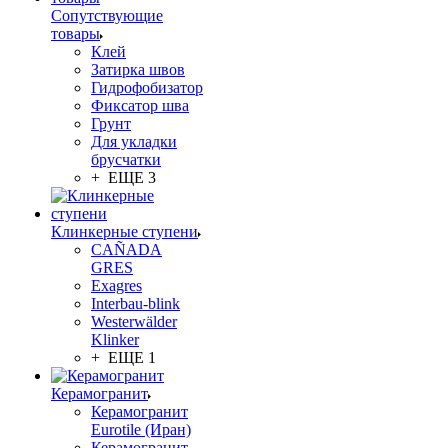
Сопутствующие
товары
Клей
Затирка швов
Гидрофобизатор
Фиксатор шва
Грунт
Для укладки
брусчатки
+ ЕЩЕ 3
Клинкерные ступени
CAÑADA
GRES
Exagres
Interbau-blink
Westerwälder
Klinker
+ ЕЩЕ 1
Керамогранит
Керамогранит
Eurotile (Иран)
Керамогранит