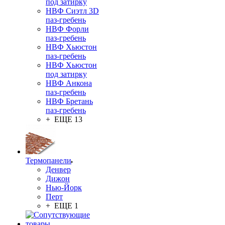
под затирку
НВФ Сиэтл 3D
паз-гребень
НВФ Форли
паз-гребень
НВФ Хьюстон
паз-гребень
НВФ Хьюстон
под затирку
НВФ Анкона
паз-гребень
НВФ Бретань
паз-гребень
+ ЕЩЕ 13
Термопанели
Денвер
Дижон
Нью-Йорк
Перт
+ ЕЩЕ 1