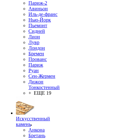
Париж-2
Авиньон
Иль-де-франс
Нью-Йорк
Пьемонт
Сидней
Лион
Лувр
Лондон
Бремен
Прованс
Париж
Руан
Сен-Жермен
Дижон
Тонкостенный
+ ЕЩЕ 19
Искусственный
камень
Анкона
Бретань