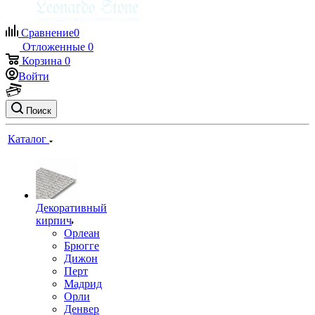
Сравнение
0
Отложенные
0
Корзина
0
Войти
Поиск
Каталог
Декоративный
кирпич
Орлеан
Брюгге
Дижон
Перт
Мадрид
Орли
Денвер