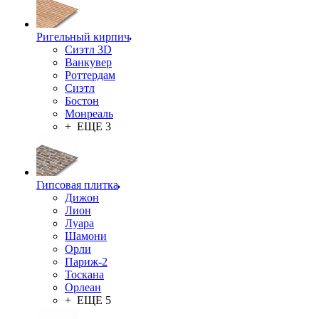
Ригельный кирпич
Сиэтл 3D
Ванкувер
Роттердам
Сиэтл
Бостон
Монреаль
+ ЕЩЕ 3
Гипсовая плитка
Дижон
Лион
Луара
Шамони
Орли
Париж-2
Тоскана
Орлеан
+ ЕЩЕ 5