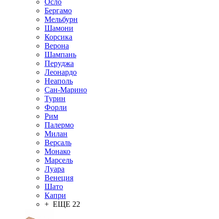
Осло
Бергамо
Мельбурн
Шамони
Корсика
Верона
Шампань
Перуджа
Леонардо
Неаполь
Сан-Марино
Турин
Форли
Рим
Палермо
Милан
Версаль
Монако
Марсель
Луара
Венеция
Шато
Капри
+ ЕЩЕ 22