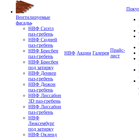
Поку
Вентилируемые
фасады
НВФ Сиэтл
паз-гребень
НВФ Сидней
паз-гребень
Прайс-
НВФ Брисбен
НВФ
Акции
Галерея
лист
паз-гребень
НВФ Брисбен
под затирку
НВФ Денвер
паз-гребень
НВФ Дижон
паз-гребень
НВФ Лиссабон
3D паз-гребень
НВФ Лиссабон
паз-гребень
НВФ
Люксембург
под затирку
НВФ Окленд