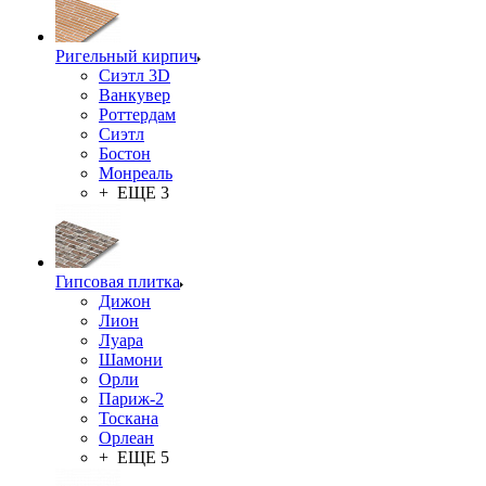
Ригельный кирпич
Сиэтл 3D
Ванкувер
Роттердам
Сиэтл
Бостон
Монреаль
+ ЕЩЕ 3
Гипсовая плитка
Дижон
Лион
Луара
Шамони
Орли
Париж-2
Тоскана
Орлеан
+ ЕЩЕ 5