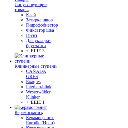
Сопутствующие
товары
Клей
Затирка швов
Гидрофобизатор
Фиксатор шва
Грунт
Для укладки
брусчатки
+ ЕЩЕ 3
Клинкерные ступени
CAÑADA
GRES
Exagres
Interbau-blink
Westerwälder
Klinker
+ ЕЩЕ 1
Керамогранит
Керамогранит
Eurotile (Иран)
Керамогранит