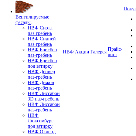
Поку
Вентилируемые
фасады
НВФ Сиэтл
паз-гребень
НВФ Сидней
паз-гребень
Прайс-
НВФ Брисбен
НВФ
Акции
Галерея
лист
паз-гребень
НВФ Брисбен
под затирку
НВФ Денвер
паз-гребень
НВФ Дижон
паз-гребень
НВФ Лиссабон
3D паз-гребень
НВФ Лиссабон
паз-гребень
НВФ
Люксембург
под затирку
НВФ Окленд