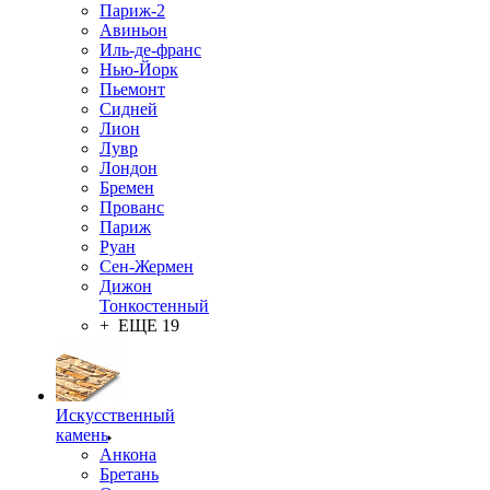
Париж-2
Авиньон
Иль-де-франс
Нью-Йорк
Пьемонт
Сидней
Лион
Лувр
Лондон
Бремен
Прованс
Париж
Руан
Сен-Жермен
Дижон
Тонкостенный
+ ЕЩЕ 19
Искусственный
камень
Анкона
Бретань