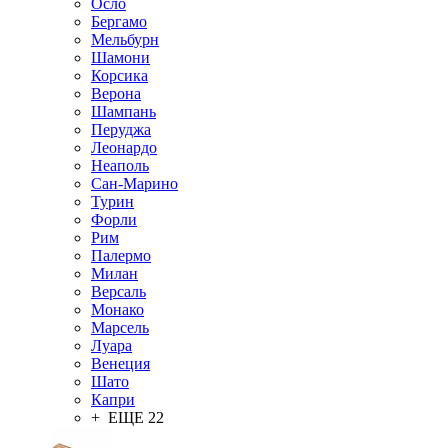
Осло
Бергамо
Мельбурн
Шамони
Корсика
Верона
Шампань
Перуджа
Леонардо
Неаполь
Сан-Марино
Турин
Форли
Рим
Палермо
Милан
Версаль
Монако
Марсель
Луара
Венеция
Шато
Капри
+ ЕЩЕ 22