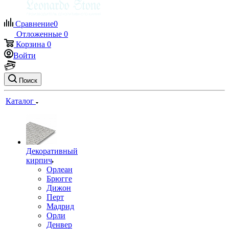
Сравнение
0
Отложенные
0
Корзина
0
Войти
Поиск
Каталог
Декоративный
кирпич
Орлеан
Брюгге
Дижон
Перт
Мадрид
Орли
Денвер