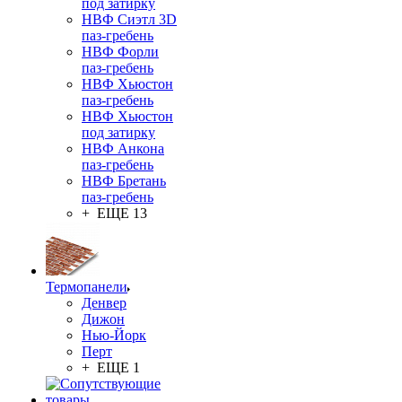
под затирку
НВФ Сиэтл 3D
паз-гребень
НВФ Форли
паз-гребень
НВФ Хьюстон
паз-гребень
НВФ Хьюстон
под затирку
НВФ Анкона
паз-гребень
НВФ Бретань
паз-гребень
+ ЕЩЕ 13
Термопанели
Денвер
Дижон
Нью-Йорк
Перт
+ ЕЩЕ 1