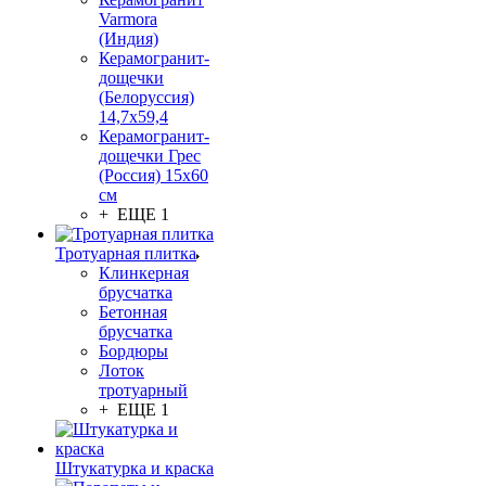
Varmora
(Индия)
Керамогранит-
дощечки
(Белоруссия)
14,7x59,4
Керамогранит-
дощечки Грес
(Россия) 15х60
см
+ ЕЩЕ 1
Тротуарная плитка
Клинкерная
брусчатка
Бетонная
брусчатка
Бордюры
Лоток
тротуарный
+ ЕЩЕ 1
Штукатурка и краска