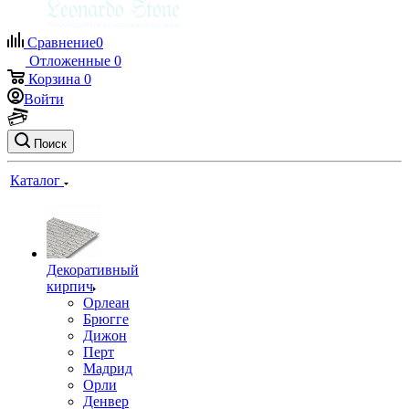
Сравнение
0
Отложенные
0
Корзина
0
Войти
Поиск
Каталог
Декоративный
кирпич
Орлеан
Брюгге
Дижон
Перт
Мадрид
Орли
Денвер