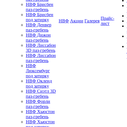
НВФ Брисбен
паз-гребень
НВФ Брисбен
Прайс-
под затирку
НВФ
Акции
Галерея
лист
НВФ Денвер
паз-гребень
НВФ Дижон
паз-гребень
НВФ Лиссабон
3D паз-гребень
НВФ Лиссабон
паз-гребень
НВФ
Люксембург
под затирку
НВФ Окленд
под затирку
НВФ Сиэтл 3D
паз-гребень
НВФ Форли
паз-гребень
НВФ Хьюстон
паз-гребень
НВФ Хьюстон
под затирку