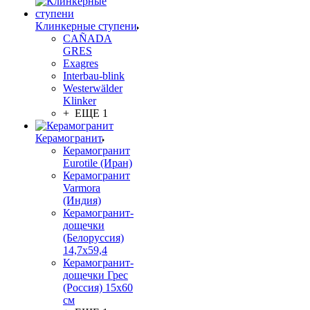
Клинкерные ступени
CAÑADA
GRES
Exagres
Interbau-blink
Westerwälder
Klinker
+ ЕЩЕ 1
Керамогранит
Керамогранит
Eurotile (Иран)
Керамогранит
Varmora
(Индия)
Керамогранит-
дощечки
(Белоруссия)
14,7x59,4
Керамогранит-
дощечки Грес
(Россия) 15х60
см