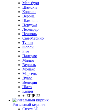
Мельбурн
Шамони
Корсика
Верона
Шампань
Перуджа
Леонардо
Неаполь
Сан-Марино
Турин
Форли
Рим
Палермо
Милан
Версаль
Монако
Марсель
Луара
Венеция
Шато
Капри
+ ЕЩЕ 22
Ригельный кирпич
Сиэтл 3D