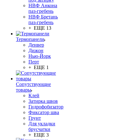
НВФ Анкона
паз-гребень
НВФ Бретань
паз-гребень
+ ЕЩЕ 13
Термопанели
Денвер
Дижон
Нью-Йорк
Перт
+ ЕЩЕ 1
Сопутствующие
товары
Клей
Затирка швов
Гидрофобизатор
Фиксатор шва
Грунт
Для укладки
брусчатки
+ ЕЩЕ 3