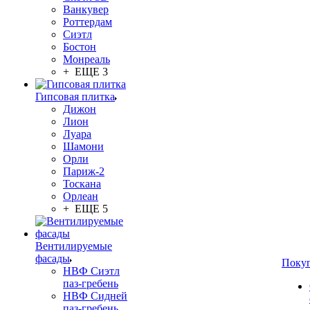
Ванкувер
Роттердам
Сиэтл
Бостон
Монреаль
+ ЕЩЕ 3
Гипсовая плитка
Дижон
Лион
Луара
Шамони
Орли
Париж-2
Тоскана
Орлеан
+ ЕЩЕ 5
Вентилируемые
фасады
Поку
НВФ Сиэтл
паз-гребень
НВФ Сидней
паз-гребень