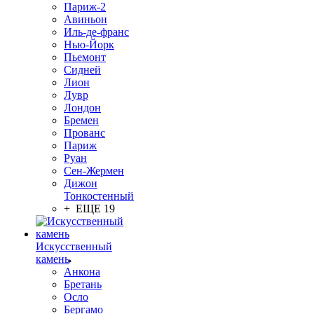
Париж-2
Авиньон
Иль-де-франс
Нью-Йорк
Пьемонт
Сидней
Лион
Лувр
Лондон
Бремен
Прованс
Париж
Руан
Сен-Жермен
Дижон
Тонкостенный
+ ЕЩЕ 19
Искусственный
камень
Анкона
Бретань
Осло
Бергамо