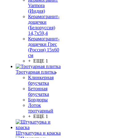
Varmora
(Индия)
Керамогранит-
дощечки
(Белоруссия)
14,7x59,4
Керамогранит-
дощечки Грес
(Россия) 15х60
см
+ ЕЩЕ 1
Тротуарная плитка
Клинкерная
брусчатка
Бетонная
брусчатка
Бордюры
Лоток
тротуарный
+ ЕЩЕ 1
Штукатурка и краска