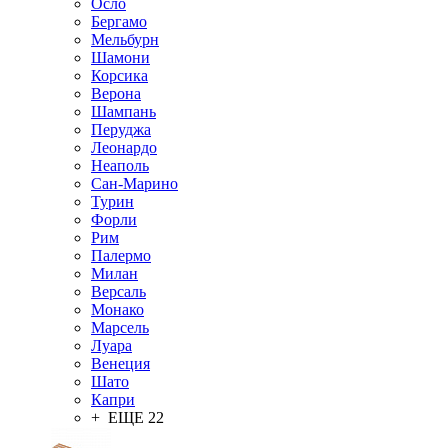
Осло
Бергамо
Мельбурн
Шамони
Корсика
Верона
Шампань
Перуджа
Леонардо
Неаполь
Сан-Марино
Турин
Форли
Рим
Палермо
Милан
Версаль
Монако
Марсель
Луара
Венеция
Шато
Капри
+ ЕЩЕ 22