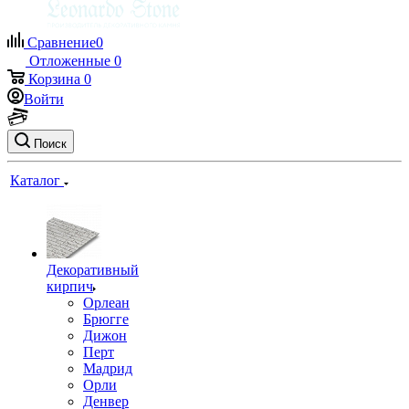
Сравнение
0
Отложенные
0
Корзина
0
Войти
Поиск
Каталог
Декоративный
кирпич
Орлеан
Брюгге
Дижон
Перт
Мадрид
Орли
Денвер