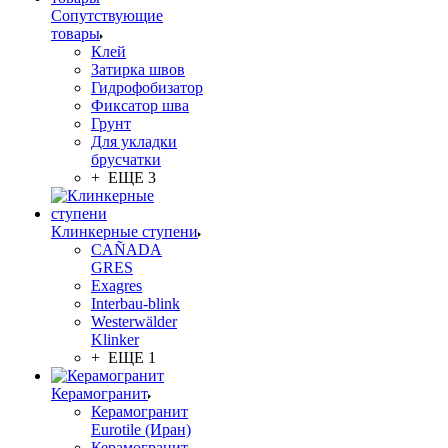
Сопутствующие
товары
Клей
Затирка швов
Гидрофобизатор
Фиксатор шва
Грунт
Для укладки
брусчатки
+ ЕЩЕ 3
Клинкерные ступени
CAÑADA
GRES
Exagres
Interbau-blink
Westerwälder
Klinker
+ ЕЩЕ 1
Керамогранит
Керамогранит
Eurotile (Иран)
Керамогранит