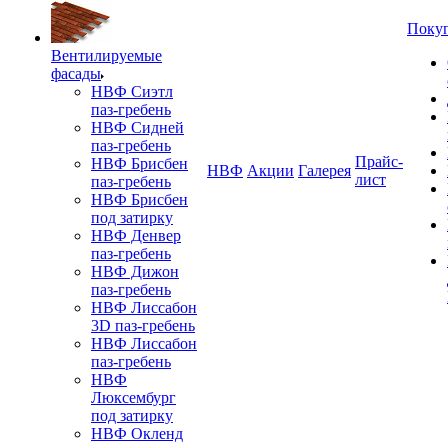
Поку
Вентилируемые
фасады
НВФ Сиэтл
паз-гребень
НВФ Сидней
паз-гребень
Прайс-
НВФ Брисбен
НВФ
Акции
Галерея
лист
паз-гребень
НВФ Брисбен
под затирку
НВФ Денвер
паз-гребень
НВФ Дижон
паз-гребень
НВФ Лиссабон
3D паз-гребень
НВФ Лиссабон
паз-гребень
НВФ
Люксембург
под затирку
НВФ Окленд