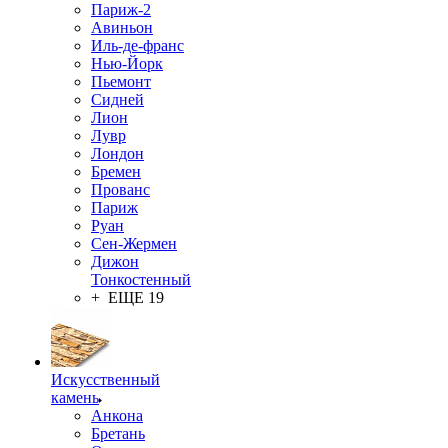
Париж-2
Авиньон
Иль-де-франс
Нью-Йорк
Пьемонт
Сидней
Лион
Лувр
Лондон
Бремен
Прованс
Париж
Руан
Сен-Жермен
Дижон
Тонкостенный
+ ЕЩЕ 19
Искусственный
камень
Анкона
Бретань