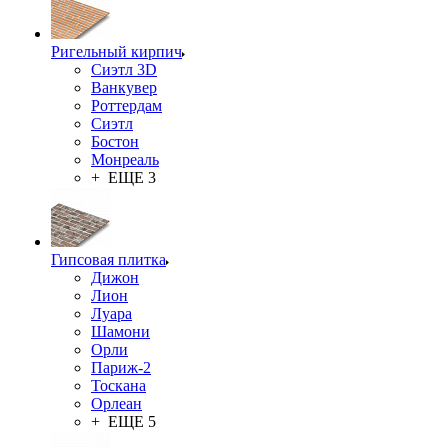
Ригельный кирпич
Сиэтл 3D
Ванкувер
Роттердам
Сиэтл
Бостон
Монреаль
+ ЕЩЕ 3
Гипсовая плитка
Дижон
Лион
Луара
Шамони
Орли
Париж-2
Тоскана
Орлеан
+ ЕЩЕ 5