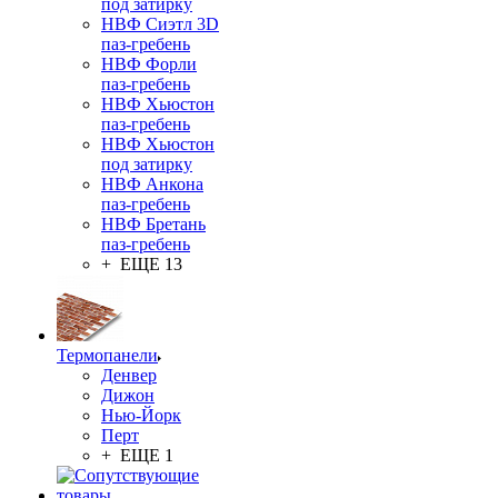
под затирку
НВФ Сиэтл 3D
паз-гребень
НВФ Форли
паз-гребень
НВФ Хьюстон
паз-гребень
НВФ Хьюстон
под затирку
НВФ Анкона
паз-гребень
НВФ Бретань
паз-гребень
+ ЕЩЕ 13
Термопанели
Денвер
Дижон
Нью-Йорк
Перт
+ ЕЩЕ 1