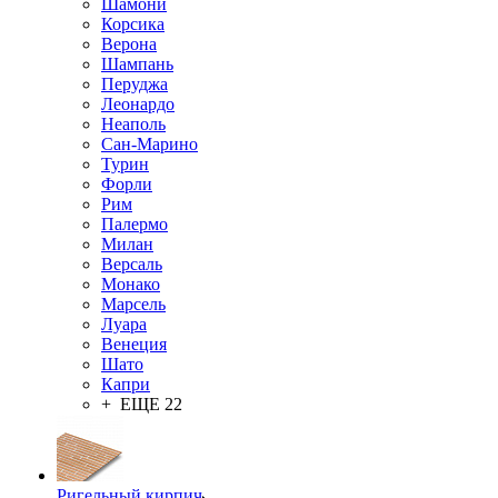
Шамони
Корсика
Верона
Шампань
Перуджа
Леонардо
Неаполь
Сан-Марино
Турин
Форли
Рим
Палермо
Милан
Версаль
Монако
Марсель
Луара
Венеция
Шато
Капри
+ ЕЩЕ 22
Ригельный кирпич