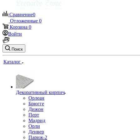
Сравнение
0
Отложенные
0
Корзина
0
Войти
Поиск
Каталог
Декоративный кирпич
Орлеан
Брюгге
Дижон
Перт
Мадрид
Орли
Денвер
Париж-2