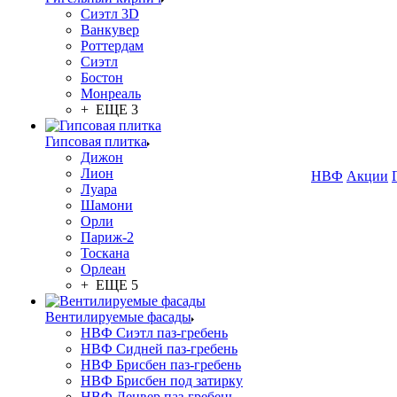
Сиэтл 3D
Ванкувер
Роттердам
Сиэтл
Бостон
Монреаль
+ ЕЩЕ 3
Гипсовая плитка
Дижон
Лион
НВФ
Акции
Луара
Шамони
Орли
Париж-2
Тоскана
Орлеан
+ ЕЩЕ 5
Вентилируемые фасады
НВФ Сиэтл паз-гребень
НВФ Сидней паз-гребень
НВФ Брисбен паз-гребень
НВФ Брисбен под затирку
НВФ Денвер паз-гребень