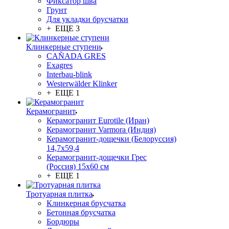
Фиксатор шва
Грунт
Для укладки брусчатки
+ ЕЩЕ 3
Клинкерные ступени
CAÑADA GRES
Exagres
Interbau-blink
Westerwälder Klinker
+ ЕЩЕ 1
Керамогранит
Керамогранит Eurotile (Иран)
Керамогранит Varmora (Индия)
Керамогранит-дощечки (Белоруссия)
14,7x59,4
Керамогранит-дощечки Грес
(Россия) 15х60 см
+ ЕЩЕ 1
Тротуарная плитка
Клинкерная брусчатка
Бетонная брусчатка
Бордюры