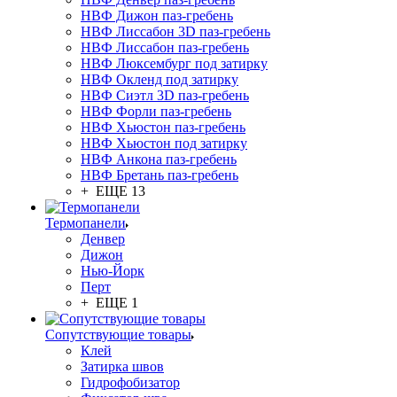
НВФ Дижон паз-гребень
НВФ Лиссабон 3D паз-гребень
НВФ Лиссабон паз-гребень
НВФ Люксембург под затирку
НВФ Окленд под затирку
НВФ Сиэтл 3D паз-гребень
НВФ Форли паз-гребень
НВФ Хьюстон паз-гребень
НВФ Хьюстон под затирку
НВФ Анкона паз-гребень
НВФ Бретань паз-гребень
+ ЕЩЕ 13
Термопанели
Денвер
Дижон
Нью-Йорк
Перт
+ ЕЩЕ 1
Сопутствующие товары
Клей
Затирка швов
Гидрофобизатор