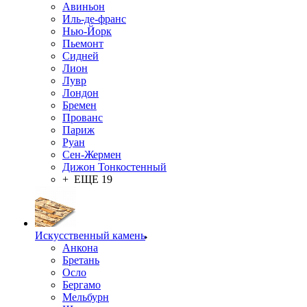
Авиньон
Иль-де-франс
Нью-Йорк
Пьемонт
Сидней
Лион
Лувр
Лондон
Бремен
Прованс
Париж
Руан
Сен-Жермен
Дижон Тонкостенный
+ ЕЩЕ 19
Искусственный камень
Анкона
Бретань
Осло
Бергамо
Мельбурн