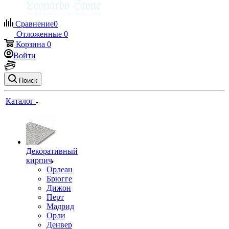
Сравнение
0
Отложенные
0
Корзина
0
Войти
Поиск
Каталог
Декоративный
кирпич
Орлеан
Брюгге
Дижон
Перт
Мадрид
Орли
Денвер