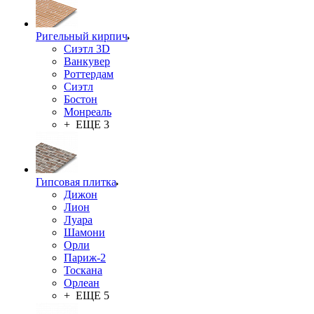
Ригельный кирпич
Сиэтл 3D
Ванкувер
Роттердам
Сиэтл
Бостон
Монреаль
+ ЕЩЕ 3
Гипсовая плитка
Дижон
Лион
Луара
Шамони
Орли
Париж-2
Тоскана
Орлеан
+ ЕЩЕ 5