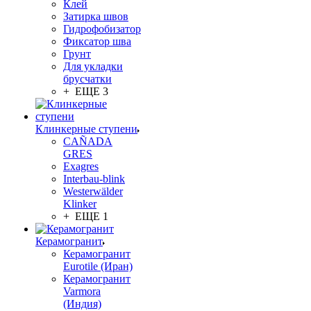
Клей
Затирка швов
Гидрофобизатор
Фиксатор шва
Грунт
Для укладки
брусчатки
+ ЕЩЕ 3
Клинкерные ступени
CAÑADA
GRES
Exagres
Interbau-blink
Westerwälder
Klinker
+ ЕЩЕ 1
Керамогранит
Керамогранит
Eurotile (Иран)
Керамогранит
Varmora
(Индия)