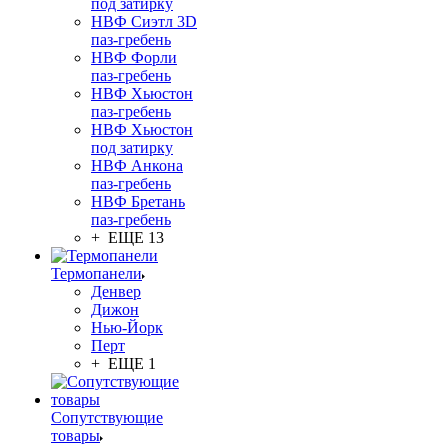
под затирку
НВФ Сиэтл 3D
паз-гребень
НВФ Форли
паз-гребень
НВФ Хьюстон
паз-гребень
НВФ Хьюстон
под затирку
НВФ Анкона
паз-гребень
НВФ Бретань
паз-гребень
+ ЕЩЕ 13
Термопанели
Денвер
Дижон
Нью-Йорк
Перт
+ ЕЩЕ 1
Сопутствующие
товары