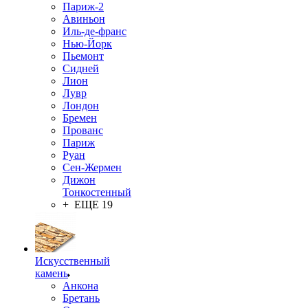
Париж-2
Авиньон
Иль-де-франс
Нью-Йорк
Пьемонт
Сидней
Лион
Лувр
Лондон
Бремен
Прованс
Париж
Руан
Сен-Жермен
Дижон
Тонкостенный
+ ЕЩЕ 19
Искусственный
камень
Анкона
Бретань