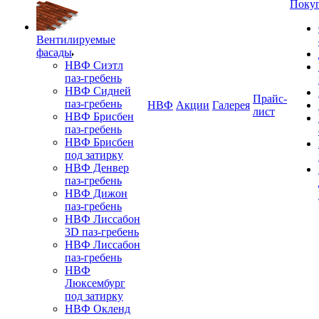
Поку
Вентилируемые
фасады
НВФ Сиэтл
паз-гребень
НВФ Сидней
Прайс-
паз-гребень
НВФ
Акции
Галерея
лист
НВФ Брисбен
паз-гребень
НВФ Брисбен
под затирку
НВФ Денвер
паз-гребень
НВФ Дижон
паз-гребень
НВФ Лиссабон
3D паз-гребень
НВФ Лиссабон
паз-гребень
НВФ
Люксембург
под затирку
НВФ Окленд