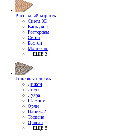
Ригельный кирпич
Сиэтл 3D
Ванкувер
Роттердам
Сиэтл
Бостон
Монреаль
+ ЕЩЕ 3
Гипсовая плитка
Дижон
Лион
Луара
Шамони
Орли
Париж-2
Тоскана
Орлеан
+ ЕЩЕ 5