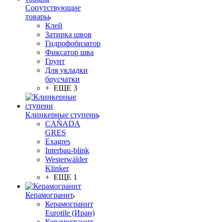
Сопутствующие
товары
Клей
Затирка швов
Гидрофобизатор
Фиксатор шва
Грунт
Для укладки
брусчатки
+ ЕЩЕ 3
Клинкерные ступени
CAÑADA
GRES
Exagres
Interbau-blink
Westerwälder
Klinker
+ ЕЩЕ 1
Керамогранит
Керамогранит
Eurotile (Иран)
Керамогранит