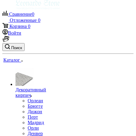
Сравнение
0
Отложенные
0
Корзина
0
Войти
Поиск
Каталог
Декоративный
кирпич
Орлеан
Брюгге
Дижон
Перт
Мадрид
Орли
Денвер