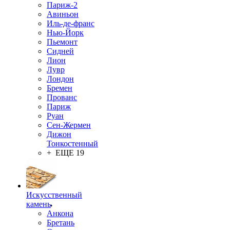
Париж-2
Авиньон
Иль-де-франс
Нью-Йорк
Пьемонт
Сидней
Лион
Лувр
Лондон
Бремен
Прованс
Париж
Руан
Сен-Жермен
Дижон
Тонкостенный
+ ЕЩЕ 19
Искусственный
камень
Анкона
Бретань