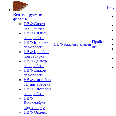
Поку
Вентилируемые
фасады
НВФ Сиэтл
паз-гребень
НВФ Сидней
паз-гребень
Прайс-
НВФ Брисбен
НВФ
Акции
Галерея
лист
паз-гребень
НВФ Брисбен
под затирку
НВФ Денвер
паз-гребень
НВФ Дижон
паз-гребень
НВФ Лиссабон
3D паз-гребень
НВФ Лиссабон
паз-гребень
НВФ
Люксембург
под затирку
НВФ Окленд