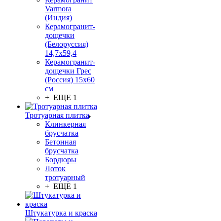
Varmora
(Индия)
Керамогранит-
дощечки
(Белоруссия)
14,7x59,4
Керамогранит-
дощечки Грес
(Россия) 15х60
см
+ ЕЩЕ 1
Тротуарная плитка
Клинкерная
брусчатка
Бетонная
брусчатка
Бордюры
Лоток
тротуарный
+ ЕЩЕ 1
Штукатурка и краска