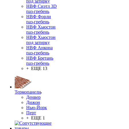
под затирку
НВФ Сиэтл 3D
паз-гребень
НВФ Форли
паз-гребень
НВФ Хьюстон
паз-гребень
НВФ Хьюстон
под затирку
НВФ Анкона
паз-гребень
НВФ Бретань
паз-гребень
+ ЕЩЕ 13
Термопанели
Денвер
Дижон
Нью-Йорк
Перт
+ ЕЩЕ 1