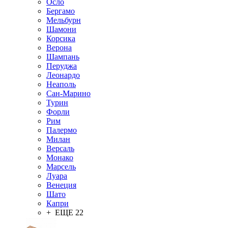
Осло
Бергамо
Мельбурн
Шамони
Корсика
Верона
Шампань
Перуджа
Леонардо
Неаполь
Сан-Марино
Турин
Форли
Рим
Палермо
Милан
Версаль
Монако
Марсель
Луара
Венеция
Шато
Капри
+ ЕЩЕ 22