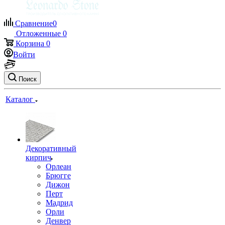
Сравнение
0
Отложенные
0
Корзина
0
Войти
Поиск
Каталог
Декоративный
кирпич
Орлеан
Брюгге
Дижон
Перт
Мадрид
Орли
Денвер