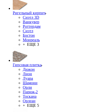
Ригельный кирпич
Сиэтл 3D
Ванкувер
Роттердам
Сиэтл
Бостон
Монреаль
+ ЕЩЕ 3
Гипсовая плитка
Дижон
Лион
Луара
Шамони
Орли
Париж-2
Тоскана
Орлеан
+ ЕЩЕ 5