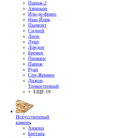
Париж-2
Авиньон
Иль-де-франс
Нью-Йорк
Пьемонт
Сидней
Лион
Лувр
Лондон
Бремен
Прованс
Париж
Руан
Сен-Жермен
Дижон
Тонкостенный
+ ЕЩЕ 19
Искусственный
камень
Анкона
Бретань