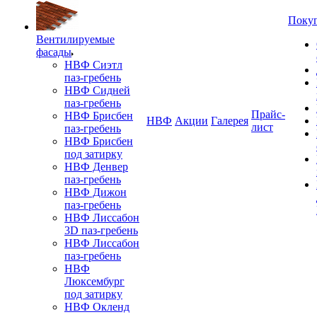
Поку
Вентилируемые
фасады
НВФ Сиэтл
паз-гребень
НВФ Сидней
паз-гребень
Прайс-
НВФ Брисбен
НВФ
Акции
Галерея
лист
паз-гребень
НВФ Брисбен
под затирку
НВФ Денвер
паз-гребень
НВФ Дижон
паз-гребень
НВФ Лиссабон
3D паз-гребень
НВФ Лиссабон
паз-гребень
НВФ
Люксембург
под затирку
НВФ Окленд