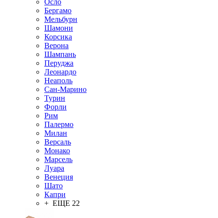
Осло
Бергамо
Мельбурн
Шамони
Корсика
Верона
Шампань
Перуджа
Леонардо
Неаполь
Сан-Марино
Турин
Форли
Рим
Палермо
Милан
Версаль
Монако
Марсель
Луара
Венеция
Шато
Капри
+ ЕЩЕ 22