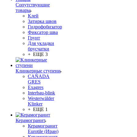
Сопутствующие
товары
Клей
Затирка швов
Гидрофобизатор
Фиксатор шва
Грунт
Для укладки
брусчатки
+ ЕЩЕ 3
Клинкерные ступени
CAÑADA
GRES
Exagres
Interbau-blink
Westerwälder
Klinker
+ ЕЩЕ 1
Керамогранит
Керамогранит
Eurotile (Иран)
Керамогранит