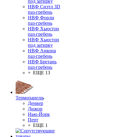
под затирку
НВФ Сиэтл 3D
паз-гребень
НВФ Форли
паз-гребень
НВФ Хьюстон
паз-гребень
НВФ Хьюстон
под затирку
НВФ Анкона
паз-гребень
НВФ Бретань
паз-гребень
+ ЕЩЕ 13
Термопанели
Денвер
Дижон
Нью-Йорк
Перт
+ ЕЩЕ 1