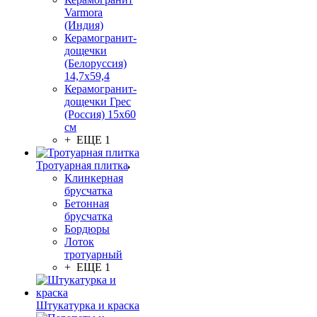
Varmora
(Индия)
Керамогранит-
дощечки
(Белоруссия)
14,7x59,4
Керамогранит-
дощечки Грес
(Россия) 15х60
см
+ ЕЩЕ 1
Тротуарная плитка
Клинкерная
брусчатка
Бетонная
брусчатка
Бордюры
Лоток
тротуарный
+ ЕЩЕ 1
Штукатурка и краска