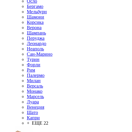
Осло
Бергамо
Мельбурн
Шамони
Корсика
Верона
Шампань
Перуджа
Леонардо
Неаполь
Сан-Марино
Турин
Форли
Рим
Палермо
Милан
Версаль
Монако
Марсель
Луара
Венеция
Шато
Капри
+ ЕЩЕ 22