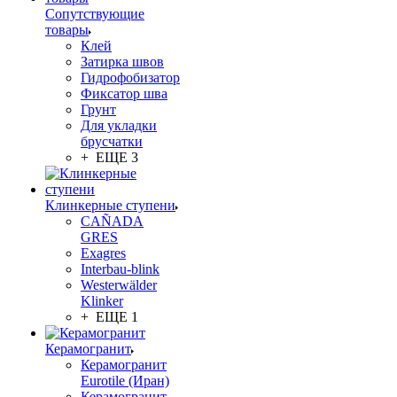
Сопутствующие
товары
Клей
Затирка швов
Гидрофобизатор
Фиксатор шва
Грунт
Для укладки
брусчатки
+ ЕЩЕ 3
Клинкерные ступени
CAÑADA
GRES
Exagres
Interbau-blink
Westerwälder
Klinker
+ ЕЩЕ 1
Керамогранит
Керамогранит
Eurotile (Иран)
Керамогранит