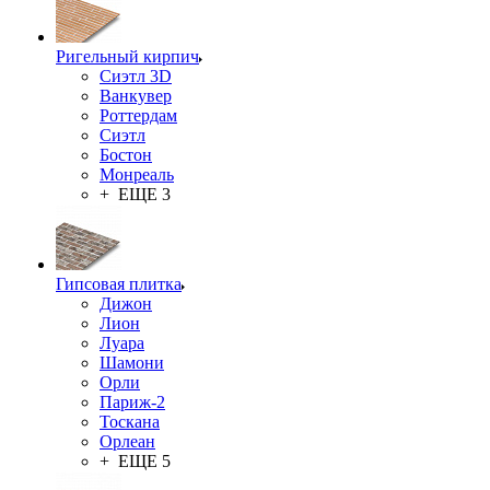
Ригельный кирпич
Сиэтл 3D
Ванкувер
Роттердам
Сиэтл
Бостон
Монреаль
+ ЕЩЕ 3
Гипсовая плитка
Дижон
Лион
Луара
Шамони
Орли
Париж-2
Тоскана
Орлеан
+ ЕЩЕ 5