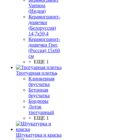
Varmora
(Индия)
Керамогранит-
дощечки
(Белоруссия)
14,7x59,4
Керамогранит-
дощечки Грес
(Россия) 15х60
см
+ ЕЩЕ 1
Тротуарная плитка
Клинкерная
брусчатка
Бетонная
брусчатка
Бордюры
Лоток
тротуарный
+ ЕЩЕ 1
Штукатурка и краска