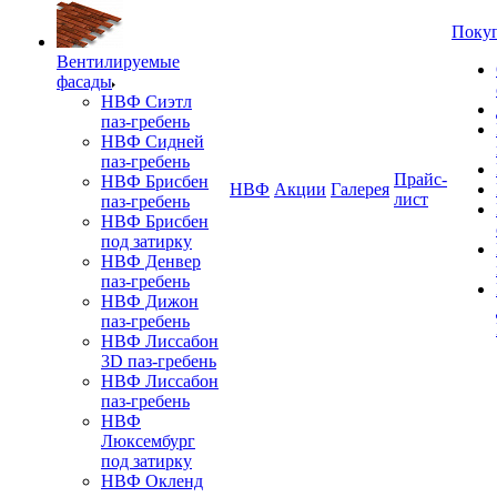
Поку
Вентилируемые
фасады
НВФ Сиэтл
паз-гребень
НВФ Сидней
паз-гребень
Прайс-
НВФ Брисбен
НВФ
Акции
Галерея
лист
паз-гребень
НВФ Брисбен
под затирку
НВФ Денвер
паз-гребень
НВФ Дижон
паз-гребень
НВФ Лиссабон
3D паз-гребень
НВФ Лиссабон
паз-гребень
НВФ
Люксембург
под затирку
НВФ Окленд