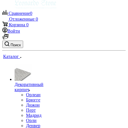
Сравнение
0
Отложенные
0
Корзина
0
Войти
Поиск
Каталог
Декоративный
кирпич
Орлеан
Брюгге
Дижон
Перт
Мадрид
Орли
Денвер