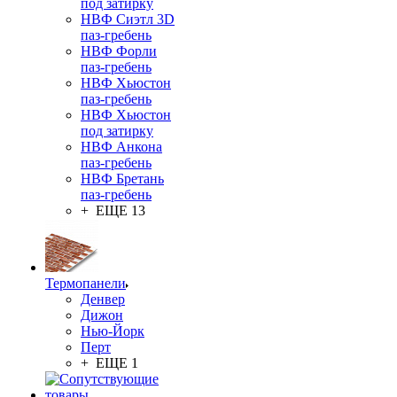
под затирку
НВФ Сиэтл 3D
паз-гребень
НВФ Форли
паз-гребень
НВФ Хьюстон
паз-гребень
НВФ Хьюстон
под затирку
НВФ Анкона
паз-гребень
НВФ Бретань
паз-гребень
+ ЕЩЕ 13
Термопанели
Денвер
Дижон
Нью-Йорк
Перт
+ ЕЩЕ 1