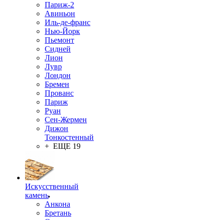
Париж-2
Авиньон
Иль-де-франс
Нью-Йорк
Пьемонт
Сидней
Лион
Лувр
Лондон
Бремен
Прованс
Париж
Руан
Сен-Жермен
Дижон
Тонкостенный
+ ЕЩЕ 19
Искусственный
камень
Анкона
Бретань