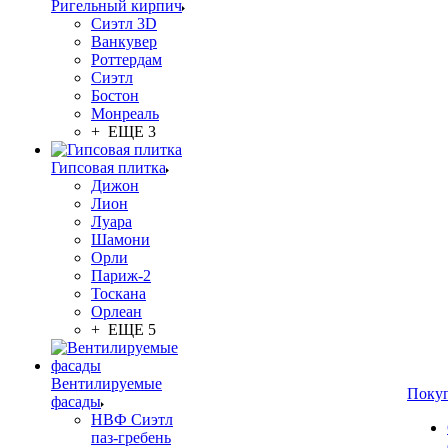
Ригельный кирпич
Сиэтл 3D
Ванкувер
Роттердам
Сиэтл
Бостон
Монреаль
+ ЕЩЕ 3
Гипсовая плитка
Дижон
Лион
Луара
Шамони
Орли
Париж-2
Тоскана
Орлеан
+ ЕЩЕ 5
Вентилируемые
Поку
фасады
НВФ Сиэтл
паз-гребень