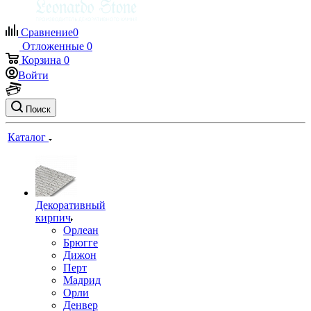
Сравнение
0
Отложенные
0
Корзина
0
Войти
Поиск
Каталог
Декоративный
кирпич
Орлеан
Брюгге
Дижон
Перт
Мадрид
Орли
Денвер