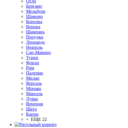
Осло
Бергамо
Мельбурн
Шамони
Корсика
Верона
Шампань
Перуджа
Леонардо
Неаполь
Сан-Марино
Турин
Форли
Рим
Палермо
Милан
Версаль
Монако
Марсель
Луара
Венеция
Шато
Капри
+ ЕЩЕ 22