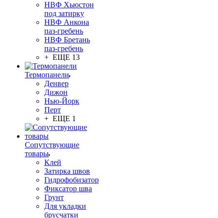
НВФ Хьюстон
под затирку
НВФ Анкона
паз-гребень
НВФ Бретань
паз-гребень
+ ЕЩЕ 13
Термопанели
Денвер
Дижон
Нью-Йорк
Перт
+ ЕЩЕ 1
Сопутствующие
товары
Клей
Затирка швов
Гидрофобизатор
Фиксатор шва
Грунт
Для укладки
брусчатки