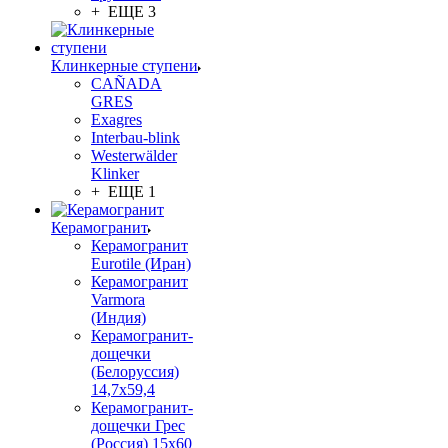
+ ЕЩЕ 3
Клинкерные ступени
CAÑADA
GRES
Exagres
Interbau-blink
Westerwälder
Klinker
+ ЕЩЕ 1
Керамогранит
Керамогранит
Eurotile (Иран)
Керамогранит
Varmora
(Индия)
Керамогранит-
дощечки
(Белоруссия)
14,7x59,4
Керамогранит-
дощечки Грес
(Россия) 15х60