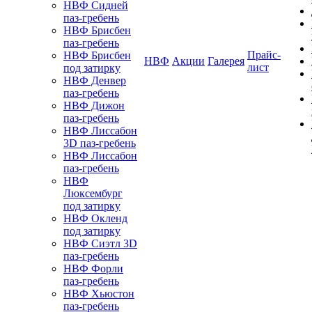
НВФ Сидней
паз-гребень
НВФ Брисбен
паз-гребень
Прайс-
НВФ Брисбен
НВФ
Акции
Галерея
лист
под затирку
НВФ Денвер
паз-гребень
НВФ Дижон
паз-гребень
НВФ Лиссабон
3D паз-гребень
НВФ Лиссабон
паз-гребень
НВФ
Люксембург
под затирку
НВФ Окленд
под затирку
НВФ Сиэтл 3D
паз-гребень
НВФ Форли
паз-гребень
НВФ Хьюстон
паз-гребень