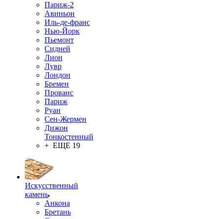
Париж-2
Авиньон
Иль-де-франс
Нью-Йорк
Пьемонт
Сидней
Лион
Лувр
Лондон
Бремен
Прованс
Париж
Руан
Сен-Жермен
Дижон
Тонкостенный
+ ЕЩЕ 19
Искусственный
камень
Анкона
Бретань