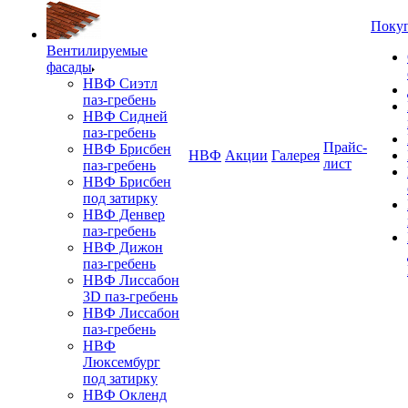
Поку
Вентилируемые
фасады
НВФ Сиэтл
паз-гребень
НВФ Сидней
паз-гребень
Прайс-
НВФ Брисбен
НВФ
Акции
Галерея
лист
паз-гребень
НВФ Брисбен
под затирку
НВФ Денвер
паз-гребень
НВФ Дижон
паз-гребень
НВФ Лиссабон
3D паз-гребень
НВФ Лиссабон
паз-гребень
НВФ
Люксембург
под затирку
НВФ Окленд