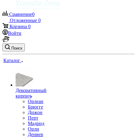
Сравнение
0
Отложенные
0
Корзина
0
Войти
Поиск
Каталог
Декоративный
кирпич
Орлеан
Брюгге
Дижон
Перт
Мадрид
Орли
Денвер