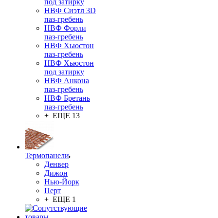
под затирку
НВФ Сиэтл 3D
паз-гребень
НВФ Форли
паз-гребень
НВФ Хьюстон
паз-гребень
НВФ Хьюстон
под затирку
НВФ Анкона
паз-гребень
НВФ Бретань
паз-гребень
+ ЕЩЕ 13
Термопанели
Денвер
Дижон
Нью-Йорк
Перт
+ ЕЩЕ 1