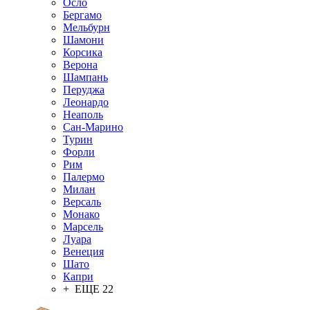
Осло
Бергамо
Мельбурн
Шамони
Корсика
Верона
Шампань
Перуджа
Леонардо
Неаполь
Сан-Марино
Турин
Форли
Рим
Палермо
Милан
Версаль
Монако
Марсель
Луара
Венеция
Шато
Капри
+ ЕЩЕ 22