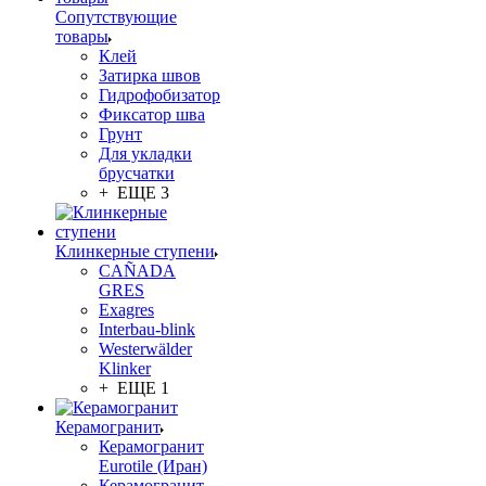
Сопутствующие
товары
Клей
Затирка швов
Гидрофобизатор
Фиксатор шва
Грунт
Для укладки
брусчатки
+ ЕЩЕ 3
Клинкерные ступени
CAÑADA
GRES
Exagres
Interbau-blink
Westerwälder
Klinker
+ ЕЩЕ 1
Керамогранит
Керамогранит
Eurotile (Иран)
Керамогранит