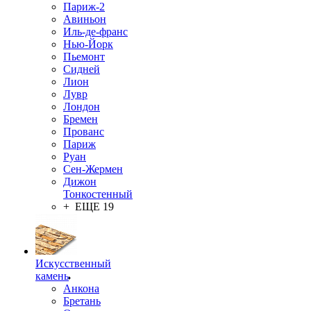
Париж-2
Авиньон
Иль-де-франс
Нью-Йорк
Пьемонт
Сидней
Лион
Лувр
Лондон
Бремен
Прованс
Париж
Руан
Сен-Жермен
Дижон
Тонкостенный
+ ЕЩЕ 19
Искусственный
камень
Анкона
Бретань