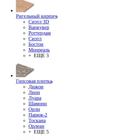
Ригельный кирпич
Сиэтл 3D
Ванкувер
Роттердам
Сиэтл
Бостон
Монреаль
+ ЕЩЕ 3
Гипсовая плитка
Дижон
Лион
Луара
Шамони
Орли
Париж-2
Тоскана
Орлеан
+ ЕЩЕ 5