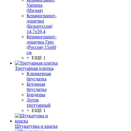
Varmora
(Индия)
Керамогранит-
дощечки
(Белоруссия)
14,7x59,4
Керамогранит-
дощечки Грес
(Россия) 15х60
см
+ ЕЩЕ 1
Тротуарная плитка
Клинкерная
брусчатка
Бетонная
брусчатка
Бордюры
Лоток
тротуарный
+ ЕЩЕ 1
Штукатурка и краска