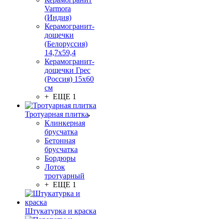
Varmora
(Индия)
Керамогранит-
дощечки
(Белоруссия)
14,7x59,4
Керамогранит-
дощечки Грес
(Россия) 15х60
см
+ ЕЩЕ 1
Тротуарная плитка
Клинкерная
брусчатка
Бетонная
брусчатка
Бордюры
Лоток
тротуарный
+ ЕЩЕ 1
Штукатурка и краска