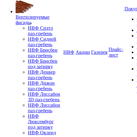
Поку
Вентилируемые
фасады
НВФ Сиэтл
паз-гребень
НВФ Сидней
паз-гребень
Прайс-
НВФ Брисбен
НВФ
Акции
Галерея
лист
паз-гребень
НВФ Брисбен
под затирку
НВФ Денвер
паз-гребень
НВФ Дижон
паз-гребень
НВФ Лиссабон
3D паз-гребень
НВФ Лиссабон
паз-гребень
НВФ
Люксембург
под затирку
НВФ Окленд