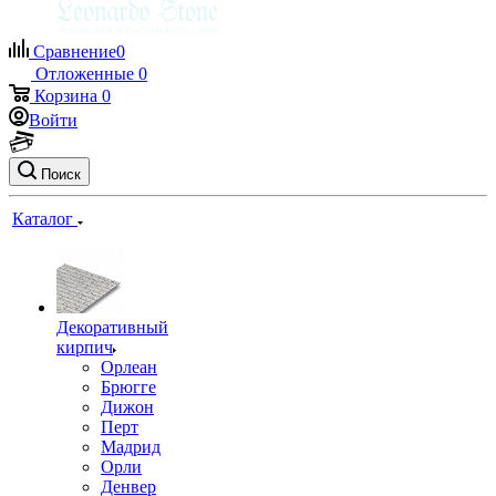
Сравнение
0
Отложенные
0
Корзина
0
Войти
Поиск
Каталог
Декоративный
кирпич
Орлеан
Брюгге
Дижон
Перт
Мадрид
Орли
Денвер