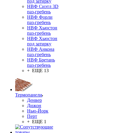
под затирку
НВФ Сиэтл 3D
паз-гребень
НВФ Форли
паз-гребень
НВФ Хьюстон
паз-гребень
НВФ Хьюстон
под затирку
НВФ Анкона
паз-гребень
НВФ Бретань
паз-гребень
+ ЕЩЕ 13
Термопанели
Денвер
Дижон
Нью-Йорк
Перт
+ ЕЩЕ 1