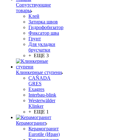
Сопутствующие
товары
Клей
Затирка швов
Гидрофобизатор
Фиксатор шва
Грунт
Для укладки
брусчатки
+ ЕЩЕ 3
Клинкерные ступени
CAÑADA
GRES
Exagres
Interbau-blink
Westerwälder
Klinker
+ ЕЩЕ 1
Керамогранит
Керамогранит
Eurotile (Иран)
Керамогранит