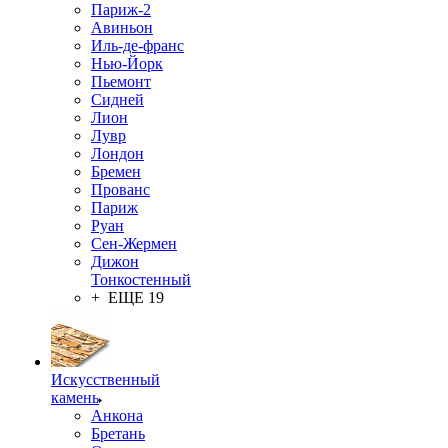
Париж-2
Авиньон
Иль-де-франс
Нью-Йорк
Пьемонт
Сидней
Лион
Лувр
Лондон
Бремен
Прованс
Париж
Руан
Сен-Жермен
Дижон
Тонкостенный
+ ЕЩЕ 19
Искусственный
камень
Анкона
Бретань