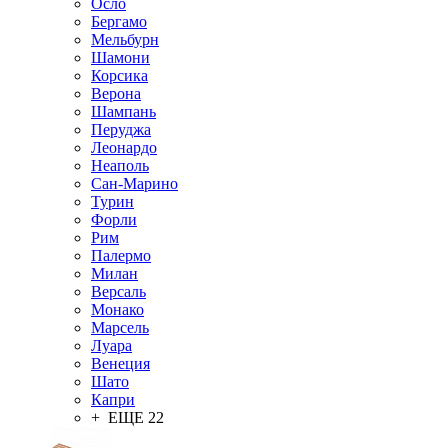
Осло
Бергамо
Мельбурн
Шамони
Корсика
Верона
Шампань
Перуджа
Леонардо
Неаполь
Сан-Марино
Турин
Форли
Рим
Палермо
Милан
Версаль
Монако
Марсель
Луара
Венеция
Шато
Капри
+ ЕЩЕ 22