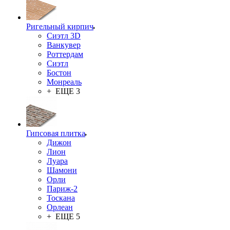
Ригельный кирпич
Сиэтл 3D
Ванкувер
Роттердам
Сиэтл
Бостон
Монреаль
+ ЕЩЕ 3
Гипсовая плитка
Дижон
Лион
Луара
Шамони
Орли
Париж-2
Тоскана
Орлеан
+ ЕЩЕ 5