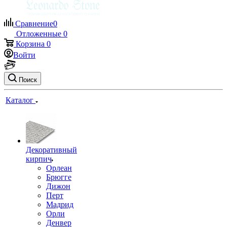
Сравнение
0
Отложенные
0
Корзина
0
Войти
Поиск
Каталог
Декоративный
кирпич
Орлеан
Брюгге
Дижон
Перт
Мадрид
Орли
Денвер