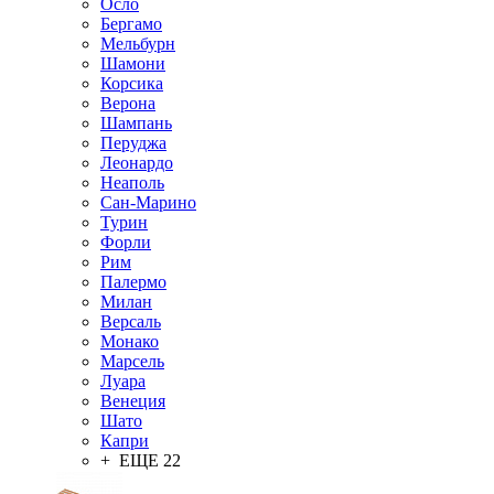
Осло
Бергамо
Мельбурн
Шамони
Корсика
Верона
Шампань
Перуджа
Леонардо
Неаполь
Сан-Марино
Турин
Форли
Рим
Палермо
Милан
Версаль
Монако
Марсель
Луара
Венеция
Шато
Капри
+ ЕЩЕ 22