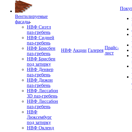
Поку
Вентилируемые
фасады
НВФ Сиэтл
паз-гребень
НВФ Сидней
паз-гребень
Прайс-
НВФ Брисбен
НВФ
Акции
Галерея
лист
паз-гребень
НВФ Брисбен
под затирку
НВФ Денвер
паз-гребень
НВФ Дижон
паз-гребень
НВФ Лиссабон
3D паз-гребень
НВФ Лиссабон
паз-гребень
НВФ
Люксембург
под затирку
НВФ Окленд