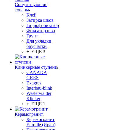
Сопутствующие
товары
Клей
Затирка швов
Гидрофобизатор
Фиксатор шва
Грунт
Для укладки
брусчатки
+ ЕЩЕ 3
Клинкерные ступени
CAÑADA
GRES
Exagres
Interbau-blink
Westerwälder
Klinker
+ ЕЩЕ 1
Керамогранит
Керамогранит
Eurotile (Иран)
Керамогранит