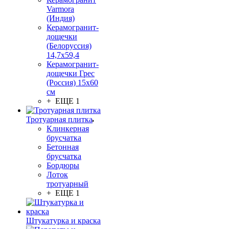
Varmora
(Индия)
Керамогранит-
дощечки
(Белоруссия)
14,7x59,4
Керамогранит-
дощечки Грес
(Россия) 15х60
см
+ ЕЩЕ 1
Тротуарная плитка
Клинкерная
брусчатка
Бетонная
брусчатка
Бордюры
Лоток
тротуарный
+ ЕЩЕ 1
Штукатурка и краска