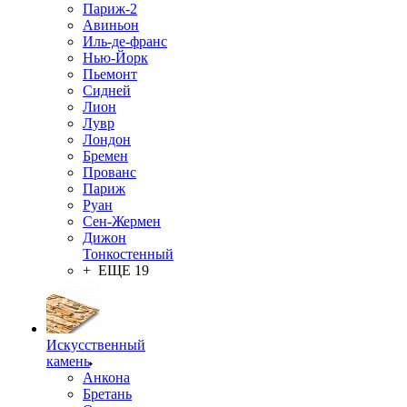
Париж-2
Авиньон
Иль-де-франс
Нью-Йорк
Пьемонт
Сидней
Лион
Лувр
Лондон
Бремен
Прованс
Париж
Руан
Сен-Жермен
Дижон
Тонкостенный
+ ЕЩЕ 19
Искусственный
камень
Анкона
Бретань