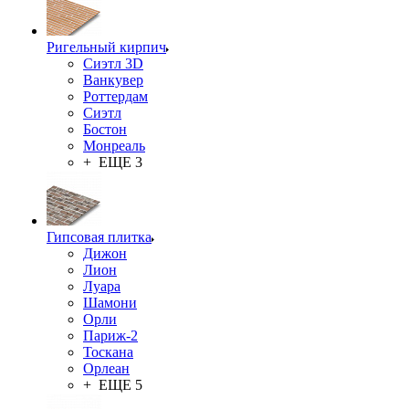
Ригельный кирпич
Сиэтл 3D
Ванкувер
Роттердам
Сиэтл
Бостон
Монреаль
+ ЕЩЕ 3
Гипсовая плитка
Дижон
Лион
Луара
Шамони
Орли
Париж-2
Тоскана
Орлеан
+ ЕЩЕ 5