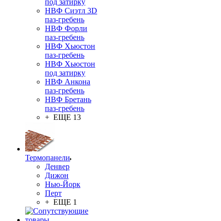
под затирку
НВФ Сиэтл 3D
паз-гребень
НВФ Форли
паз-гребень
НВФ Хьюстон
паз-гребень
НВФ Хьюстон
под затирку
НВФ Анкона
паз-гребень
НВФ Бретань
паз-гребень
+ ЕЩЕ 13
Термопанели
Денвер
Дижон
Нью-Йорк
Перт
+ ЕЩЕ 1