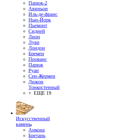
Париж-2
Авиньон
Иль-де-франс
Нью-Йорк
Пьемонт
Сидней
Лион
Лувр
Лондон
Бремен
Прованс
Париж
Руан
Сен-Жермен
Дижон
Тонкостенный
+ ЕЩЕ 19
Искусственный
камень
Анкона
Бретань