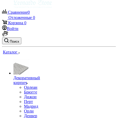
Сравнение
0
Отложенные
0
Корзина
0
Войти
Поиск
Каталог
Декоративный
кирпич
Орлеан
Брюгге
Дижон
Перт
Мадрид
Орли
Денвер