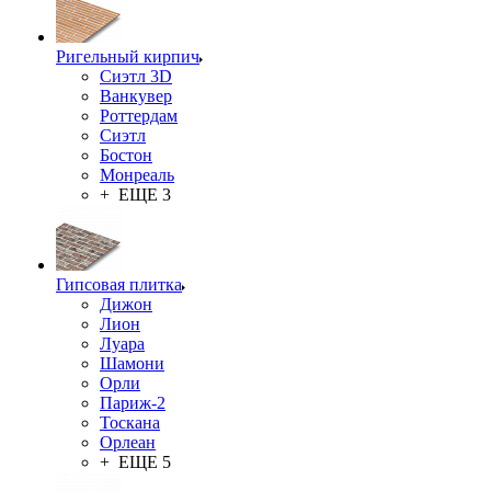
Ригельный кирпич
Сиэтл 3D
Ванкувер
Роттердам
Сиэтл
Бостон
Монреаль
+ ЕЩЕ 3
Гипсовая плитка
Дижон
Лион
Луара
Шамони
Орли
Париж-2
Тоскана
Орлеан
+ ЕЩЕ 5