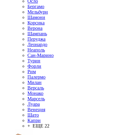
Осло
Бергамо
Мельбурн
Шамони
Корсика
Верона
Шампань
Перуджа
Леонардо
Неаполь
Сан-Марино
Турин
Форли
Рим
Палермо
Милан
Версаль
Монако
Марсель
Луара
Венеция
Шато
Капри
+ ЕЩЕ 22