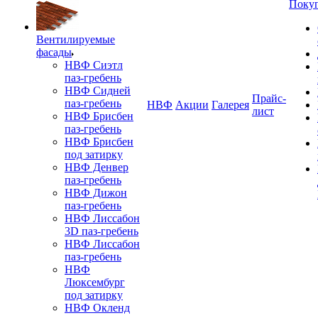
Поку
Вентилируемые
фасады
НВФ Сиэтл
паз-гребень
НВФ Сидней
Прайс-
паз-гребень
НВФ
Акции
Галерея
лист
НВФ Брисбен
паз-гребень
НВФ Брисбен
под затирку
НВФ Денвер
паз-гребень
НВФ Дижон
паз-гребень
НВФ Лиссабон
3D паз-гребень
НВФ Лиссабон
паз-гребень
НВФ
Люксембург
под затирку
НВФ Окленд