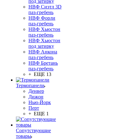
под затирку
НВФ Сиэтл 3D
паз-гребень
НВФ Форли
паз-гребень
НВФ Хьюстон
паз-гребень
НВФ Хьюстон
под затирку
НВФ Анкона
паз-гребень
НВФ Бретань
паз-гребень
+ ЕЩЕ 13
Термопанели
Денвер
Дижон
Нью-Йорк
Перт
+ ЕЩЕ 1
Сопутствующие
товары