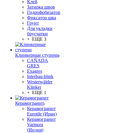
Клей
Затирка швов
Гидрофобизатор
Фиксатор шва
Грунт
Для укладки
брусчатки
+ ЕЩЕ 3
Клинкерные ступени
CAÑADA
GRES
Exagres
Interbau-blink
Westerwälder
Klinker
+ ЕЩЕ 1
Керамогранит
Керамогранит
Eurotile (Иран)
Керамогранит
Varmora
(Индия)