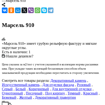
—
Марсель 910
Марсель 910
«Марсель 910» имеет грубую рельефную фактуру и мягкие
округлые углы.
Есть в наличии: 1
Нашли дешевле?
Цена указана за м2/пог с учетом указанной в коллекции нормы расшивки
шва. При укладке таких коллекций бесшовным способом объем
заказываемой продукции необходимо пересчитать в сторону увеличения.
Смотреть все товары раздела:
Декоративный камень
,
Искусственный камень
,
Для отделки фасада
,
Розовый
,
Серый
,
Белый
,
Коричневый
,
Для внутренней отделки
,
Однотонный
,
Песочный
,
Под кирпич
,
Темный
,
Красный
,
Бежевый
,
Желтый
,
Декоративный травертин