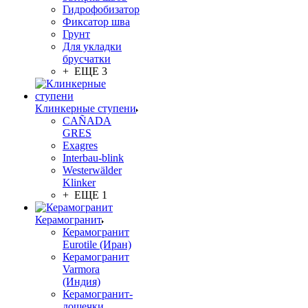
Гидрофобизатор
Фиксатор шва
Грунт
Для укладки
брусчатки
+ ЕЩЕ 3
Клинкерные ступени
CAÑADA
GRES
Exagres
Interbau-blink
Westerwälder
Klinker
+ ЕЩЕ 1
Керамогранит
Керамогранит
Eurotile (Иран)
Керамогранит
Varmora
(Индия)
Керамогранит-
дощечки