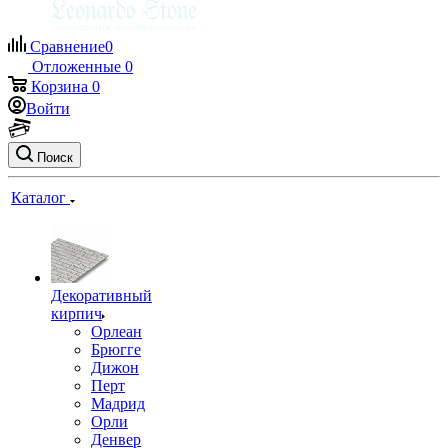
Сравнение
0
Отложенные
0
Корзина
0
Войти
Поиск
Каталог
Декоративный
кирпич
Орлеан
Брюгге
Дижон
Перт
Мадрид
Орли
Денвер