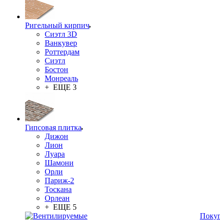
Ригельный кирпич
Сиэтл 3D
Ванкувер
Роттердам
Сиэтл
Бостон
Монреаль
+ ЕЩЕ 3
Гипсовая плитка
Дижон
Лион
Луара
Шамони
Орли
Париж-2
Тоскана
Орлеан
+ ЕЩЕ 5
Поку