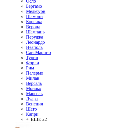
Осло
Бергамо
Мельбурн
Шамони
Корсика
Верона
Шампань
Перуджа
Леонардо
Неаполь
Сан-Марино
Турин
Форли
Рим
Палермо
Милан
Версаль
Монако
Марсель
Луара
Венеция
Шато
Капри
+ ЕЩЕ 22