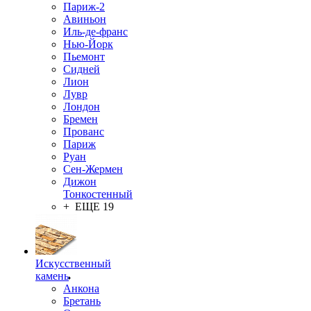
Париж-2
Авиньон
Иль-де-франс
Нью-Йорк
Пьемонт
Сидней
Лион
Лувр
Лондон
Бремен
Прованс
Париж
Руан
Сен-Жермен
Дижон
Тонкостенный
+ ЕЩЕ 19
Искусственный
камень
Анкона
Бретань