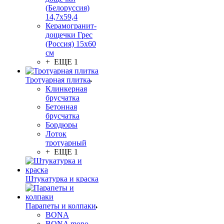
(Белоруссия)
14,7x59,4
Керамогранит-
дощечки Грес
(Россия) 15х60
см
+ ЕЩЕ 1
Тротуарная плитка
Клинкерная
брусчатка
Бетонная
брусчатка
Бордюры
Лоток
тротуарный
+ ЕЩЕ 1
Штукатурка и краска
Парапеты и колпаки
BONA
BONA mono