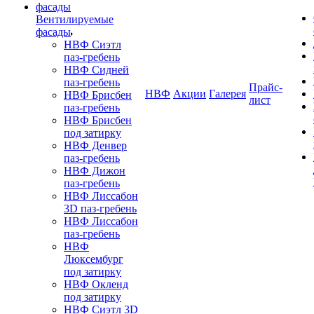
Вентилируемые
фасады
НВФ Сиэтл
паз-гребень
НВФ Сидней
паз-гребень
Прайс-
НВФ
Акции
Галерея
НВФ Брисбен
лист
паз-гребень
НВФ Брисбен
под затирку
НВФ Денвер
паз-гребень
НВФ Дижон
паз-гребень
НВФ Лиссабон
3D паз-гребень
НВФ Лиссабон
паз-гребень
НВФ
Люксембург
под затирку
НВФ Окленд
под затирку
НВФ Сиэтл 3D