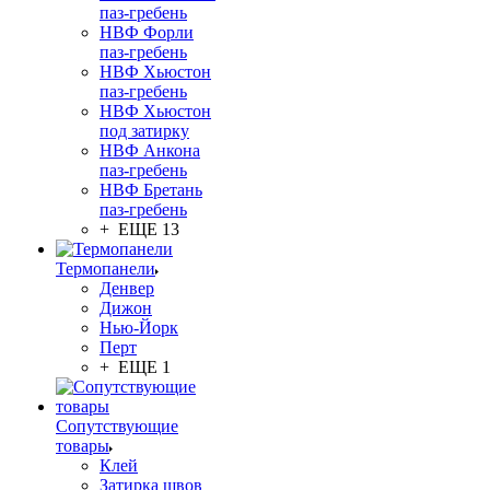
паз-гребень
НВФ Форли
паз-гребень
НВФ Хьюстон
паз-гребень
НВФ Хьюстон
под затирку
НВФ Анкона
паз-гребень
НВФ Бретань
паз-гребень
+ ЕЩЕ 13
Термопанели
Денвер
Дижон
Нью-Йорк
Перт
+ ЕЩЕ 1
Сопутствующие
товары
Клей
Затирка швов